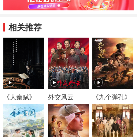
相关推荐
《大秦赋》
外交风云
《九个弹孔》