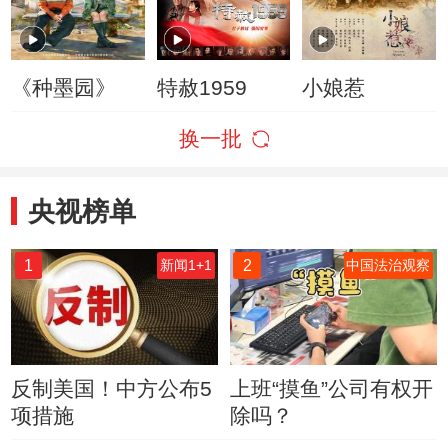
《种墨园》
特赦1959
小娘惹
换一批
央视榜单
1
2
新闻1+1
中国法治观察
反制美国！中方公布5
上班“摸鱼”公司有权开
项措施
除吗？