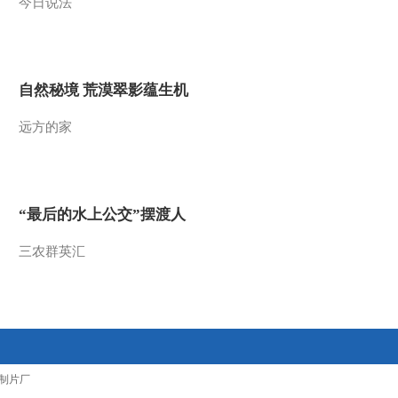
今日说法
自然秘境 荒漠翠影蕴生机
远方的家
“最后的水上公交”摆渡人
三农群英汇
制片厂