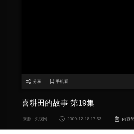
加
载
/
完
成
:
0%
分享
手机看
喜耕田的故事 第19集
来源 : 央视网
2009-12-18 17:53
内容