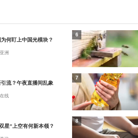
6
国为何盯上中国光模块？
亚洲
7
语引流？午夜直播间乱象
在线
8
I双星”上空有何新本领？