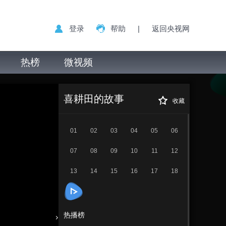
登录
帮助
|
返回央视网
热榜
微视频
喜耕田的故事 第
正在播放
19集
喜耕田的故事
收藏
01
02
03
04
05
06
07
08
09
10
11
12
13
14
15
16
17
18
热播榜