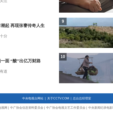
关注
9
年潮起 再现张謇传奇人生
十分
10
一面 “酸”出亿万财路
有道
中央电视台网站
|
关于CCTV.COM
|
总台总经理室
电视网
|
中广协会信息资料委员会
|
中广协会电视文艺工作委员会
|
中央新闻纪录电影