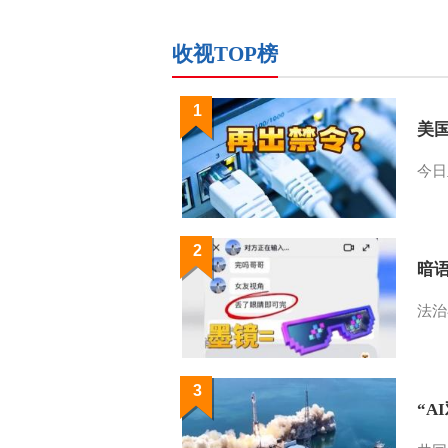
收视TOP榜
1
美
今日
2
暗
法治
3
“A