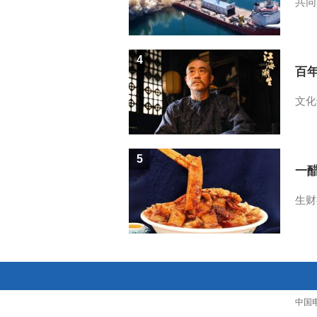
共同
4
百
文化
5
一醋
生财
中国