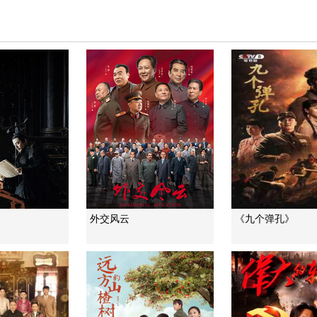
外交风云
《九个弹孔》