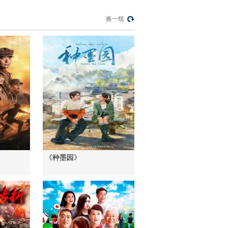
教你看懂食品标签莫
换一组
中计
健康之路
“沉睡”4年保单的时效
之争
今日说法
自然秘境 荒漠翠影蕴
生机
远方的家
“最后的水上公交”摆渡
人
三农群英汇
《种墨园》