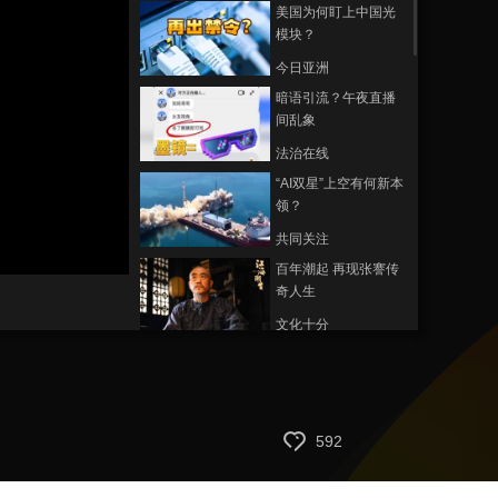
美国为何盯上中国光
模块？
今日亚洲
暗语引流？午夜直播
间乱象
法治在线
“AI双星”上空有何新本
领？
共同关注
静
音
百年潮起 再现张謇传
(m)
奇人生
文化十分
一醋一面 “酸”出亿万
财路
生财有道
“蜜蜂博士”的甜蜜事业
592
道德观察