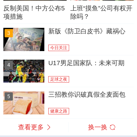
反制美国！中方公布5
上班“摸鱼”公司有权开
项措施
除吗？
新版《防卫白皮书》藏祸心
3
今日关注
U17男足国家队：未来可期
4
足球之夜
三招教你识破真假全麦面包
5
健康之路
查看更多
换一换