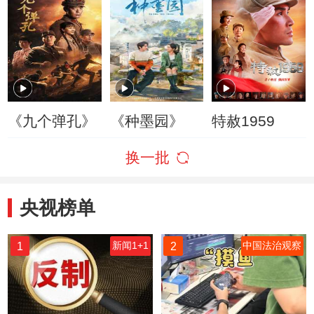
《九个弹孔》
《种墨园》
特赦1959
换一批
央视榜单
1
2
新闻1+1
中国法治观察