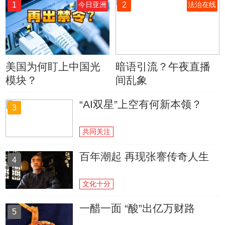
1
2
今日亚洲
法治在线
美国为何盯上中国光
暗语引流？午夜直播
模块？
间乱象
“AI双星”上空有何新本领？
3
共同关注
百年潮起 再现张謇传奇人生
4
文化十分
一醋一面 “酸”出亿万财路
5