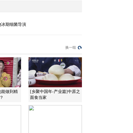
物冰期细菌导演
换一组
也能做到精
[乡聚中国年-产业篇]中原之
？
面食当家