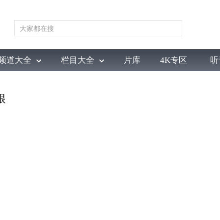
频道大全
栏目大全
片库
4K专区
听
育
电影
国防军事
电视剧
纪录
科教
戏曲
社会与法
少
眼