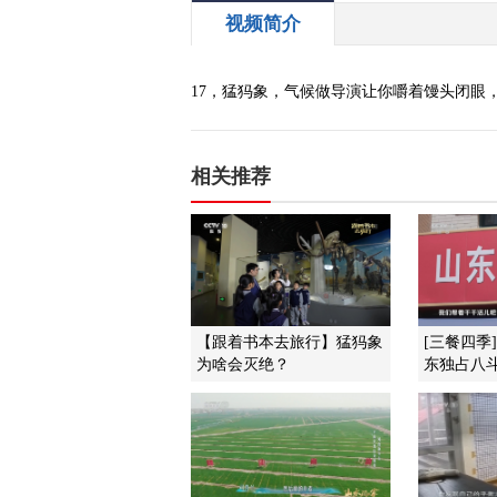
视频简介
17，猛犸象，气候做导演让你嚼着馒头闭眼
相关推荐
【跟着书本去旅行】猛犸象
[三餐四季
为啥会灭绝？
东独占八