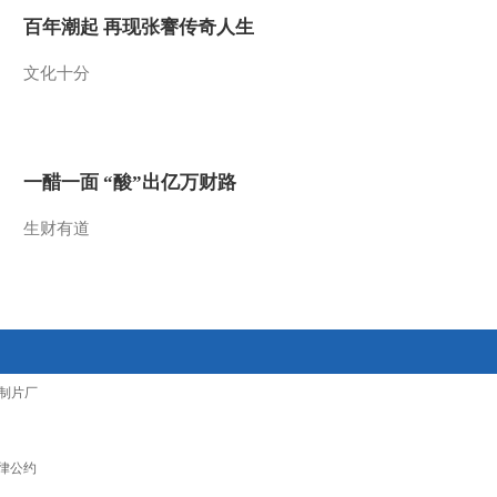
百年潮起 再现张謇传奇人生
文化十分
一醋一面 “酸”出亿万财路
生财有道
制片厂
律公约