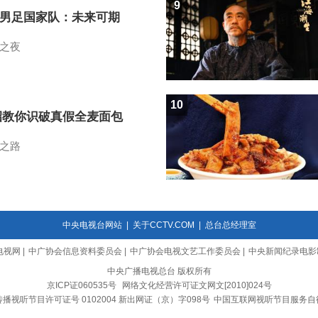
9
7男足国家队：未来可期
之夜
10
招教你识破真假全麦面包
之路
中央电视台网站
|
关于CCTV.COM
|
总台总经理室
电视网
|
中广协会信息资料委员会
|
中广协会电视文艺工作委员会
|
中央新闻纪录电影
中央广播电视总台 版权所有
京ICP证060535号
网络文化经营许可证文网文[2010]024号
播视听节目许可证号 0102004 新出网证（京）字098号
中国互联网视听节目服务自