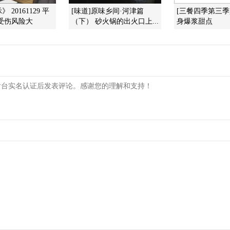
 20161129 平
[味道]原味乡间·河津篇
[三餐四季第三季
受伤风险大
（下） 砂火锅的出火口上...
身爆浆甜点