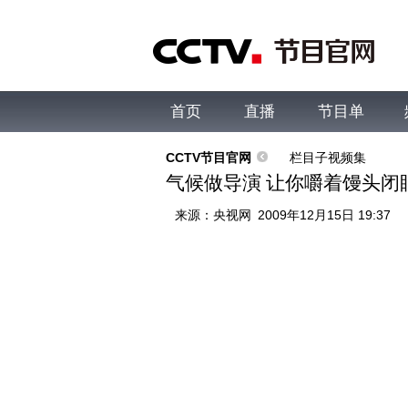
首页
直播
节目单
综合
新闻
财经
综艺
中文国际
体
CCTV节目官网
栏目子视频集
气候做导演 让你嚼着馒头闭
来源：
央视网
2009年12月15日 19:37