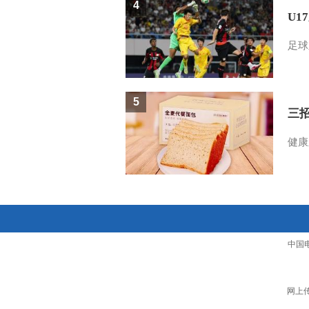
4
U1
足球
5
三
健康
中国
网上传