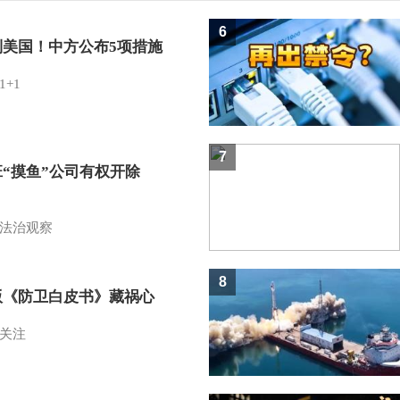
6
制美国！中方公布5项措施
1+1
7
班“摸鱼”公司有权开除
？
法治观察
8
版《防卫白皮书》藏祸心
关注