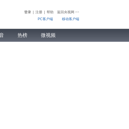
登录
|
注册
|
帮助
返回央视网
>>
PC客户端
移动客户端
音
热榜
微视频
儿
音乐
体育赛事
农业农村