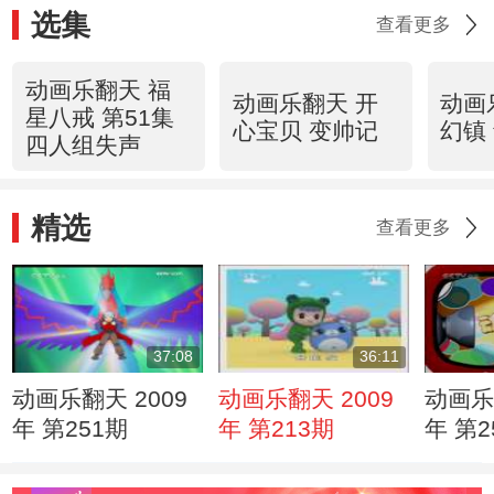
选集
查看更多
动画乐翻天 福
动画乐翻天 开
动画
星八戒 第51集
心宝贝 变帅记
幻镇
四人组失声
精选
查看更多
37:08
36:11
动画乐翻天 2009
动画乐翻天 2009
动画乐
年 第251期
年 第213期
年 第2