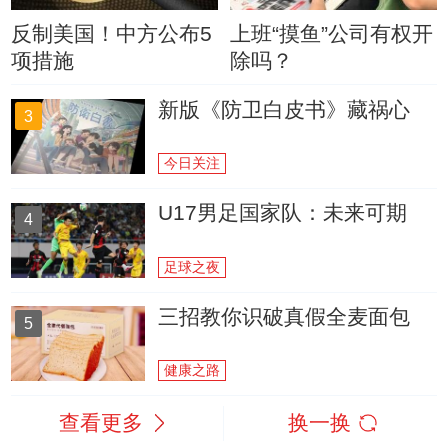
反制美国！中方公布5
上班“摸鱼”公司有权开
项措施
除吗？
新版《防卫白皮书》藏祸心
3
今日关注
U17男足国家队：未来可期
4
足球之夜
三招教你识破真假全麦面包
5
健康之路
查看更多
换一换