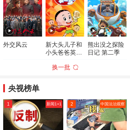
外交风云
新大头儿子和
熊出没之探险
小头爸爸英雄
日记 第二季
梦
换一批
央视榜单
1
2
新闻1+1
中国法治观察