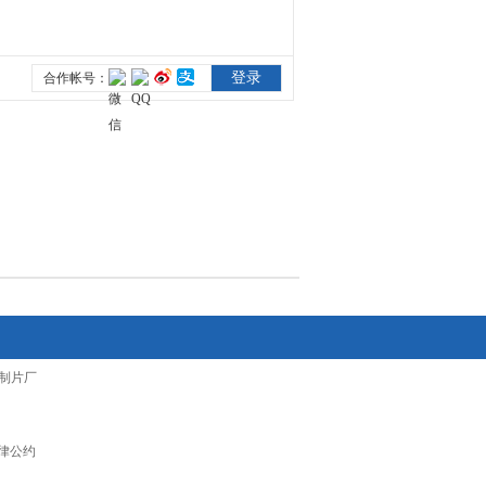
制片厂
律公约