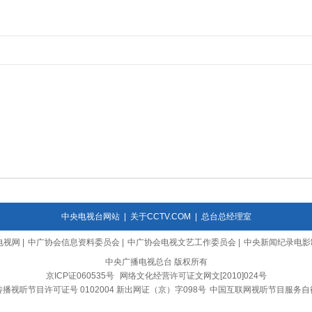
中央电视台网站
|
关于CCTV.COM
|
总台总经理室
电视网
|
中广协会信息资料委员会
|
中广协会电视文艺工作委员会
|
中央新闻纪录电影
中央广播电视总台 版权所有
京ICP证060535号
网络文化经营许可证文网文[2010]024号
播视听节目许可证号 0102004 新出网证（京）字098号
中国互联网视听节目服务自