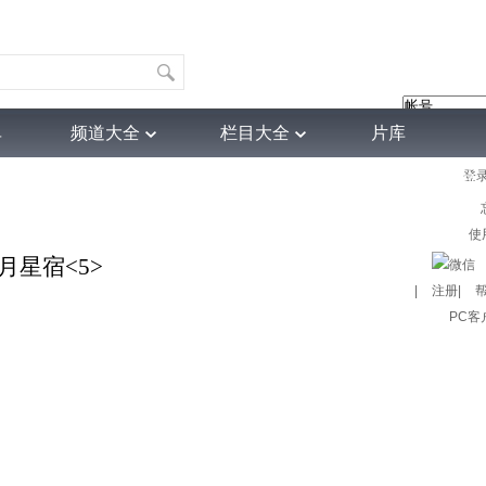
单
频道大全
栏目大全
片库
登
4K专区
听音
热榜
微视频
育
电影
国防军事
电视剧
纪录
科教
戏曲
社会与法
少
使
月星宿<5>
|
注册
|
PC客