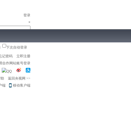
登录
×
录
下次自动登录
儿
音乐
体育赛事
农业农村
忘记密码
立即注册
用合作网站账号登录
帮助
返回央视网
>>
户端
移动客户端