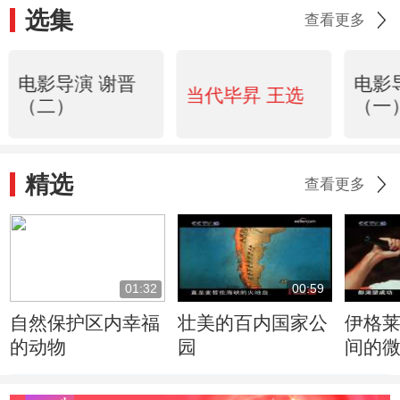
选集
查看更多
电影导演 谢晋
电影
当代毕昇 王选
（二）
（一
精选
查看更多
01:32
00:59
自然保护区内幸福
壮美的百内国家公
伊格
的动物
园
间的