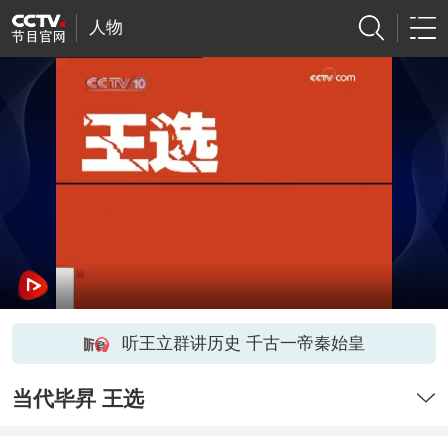
人物
听王立群讲历史 千古一帝秦始皇
当代毕昇 王选