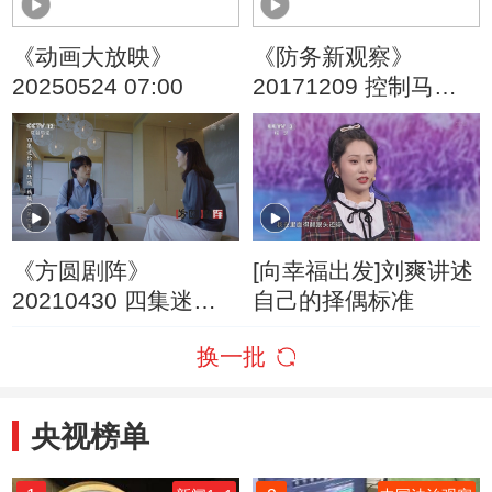
《动画大放映》
《防务新观察》
20250524 07:00
20171209 控制马六
甲海峡 印度“东进”第
一步
《方圆剧阵》
[向幸福出发]刘爽讲述
20210430 四集迷你
自己的择偶标准
剧集·隐痛（精编版）
换一批
第四集
央视榜单