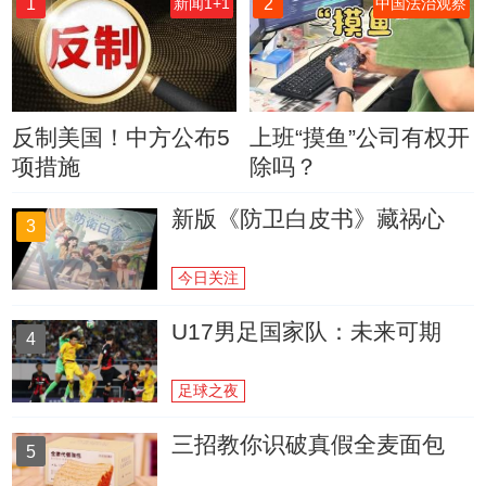
1
2
新闻1+1
中国法治观察
反制美国！中方公布5
上班“摸鱼”公司有权开
项措施
除吗？
新版《防卫白皮书》藏祸心
3
今日关注
U17男足国家队：未来可期
4
足球之夜
三招教你识破真假全麦面包
5