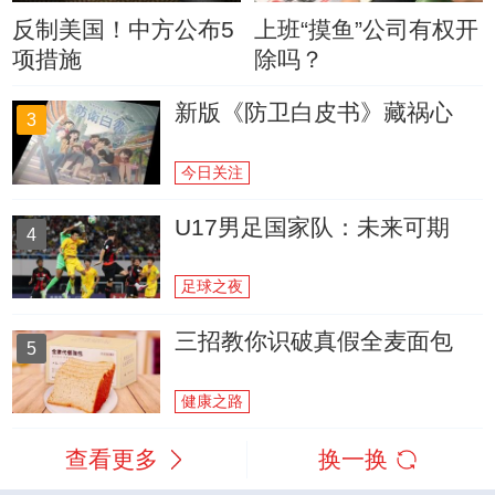
反制美国！中方公布5
上班“摸鱼”公司有权开
项措施
除吗？
新版《防卫白皮书》藏祸心
3
今日关注
U17男足国家队：未来可期
4
足球之夜
三招教你识破真假全麦面包
5
健康之路
查看更多
换一换