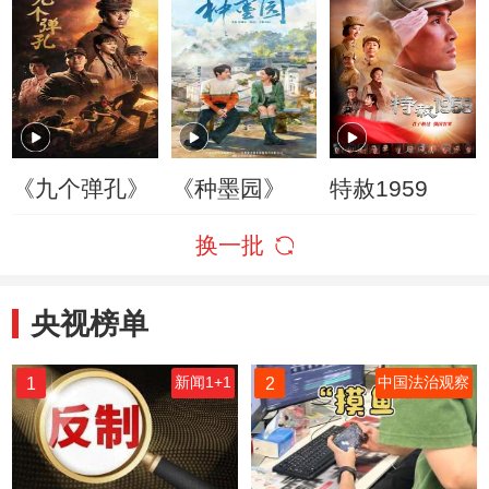
《九个弹孔》
《种墨园》
特赦1959
换一批
央视榜单
1
2
新闻1+1
中国法治观察