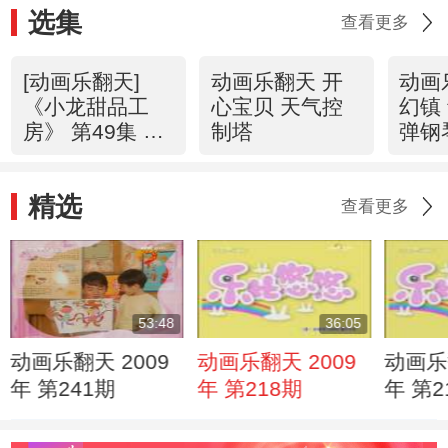
选集
查看更多
[动画乐翻天]
动画乐翻天 开
动画
《小龙甜品工
心宝贝 天气控
幻镇
房》 第49集 回
制塔
弹钢
心转意波板糖
（一）
精选
查看更多
53:48
36:05
动画乐翻天 2009
动画乐翻天 2009
动画乐
年 第241期
年 第218期
年 第2