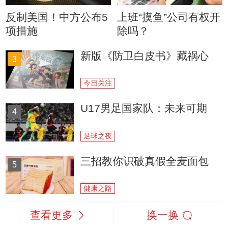
反制美国！中方公布5
上班“摸鱼”公司有权开
项措施
除吗？
新版《防卫白皮书》藏祸心
3
今日关注
U17男足国家队：未来可期
4
足球之夜
三招教你识破真假全麦面包
5
健康之路
查看更多
换一换