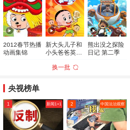
2012春节热播
新大头儿子和
熊出没之探险
动画集锦
小头爸爸英雄
日记 第二季
梦
换一批
央视榜单
1
2
新闻1+1
中国法治观察