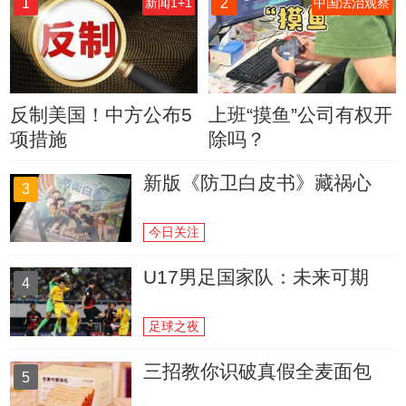
1
2
新闻1+1
中国法治观察
反制美国！中方公布5
上班“摸鱼”公司有权开
项措施
除吗？
新版《防卫白皮书》藏祸心
3
今日关注
U17男足国家队：未来可期
4
足球之夜
三招教你识破真假全麦面包
5