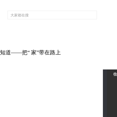
频道大全
栏目大全
片库
4K专区
听
育
电影
国防军事
电视剧
纪录
科教
戏曲
社会与法
少
尚全知道——把“ 家”带在路上
往