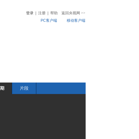
登录
|
注册
|
帮助
返回央视网
>>
PC客户端
移动客户端
音
热榜
微视频
儿
音乐
体育赛事
农业农村
期
片段