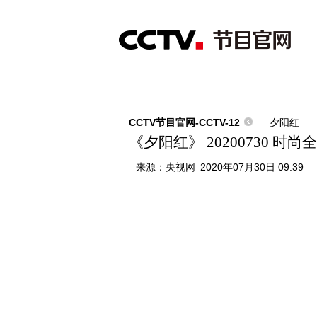
首页
直播
节目单
综合
新闻
财经
综艺
中文国际
体
CCTV节目官网-CCTV-12
夕阳红
《夕阳红》 20200730 时
来源：
央视网
2020年07月30日 09:39