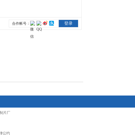
制片厂
律公约