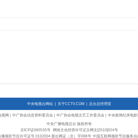
中央电视台网站
|
关于CCTV.COM
|
总台总经理室
电视网
|
中广协会信息资料委员会
|
中广协会电视文艺工作委员会
|
中央新闻纪录电影
中央广播电视总台 版权所有
京ICP证060535号
网络文化经营许可证文网文[2010]024号
播视听节目许可证号 0102004 新出网证（京）字098号
中国互联网视听节目服务自