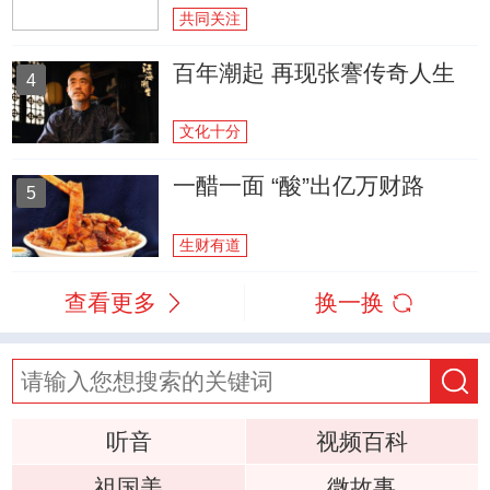
共同关注
百年潮起 再现张謇传奇人生
4
文化十分
一醋一面 “酸”出亿万财路
5
生财有道
查看更多
换一换
听音
视频百科
祖国美
微故事