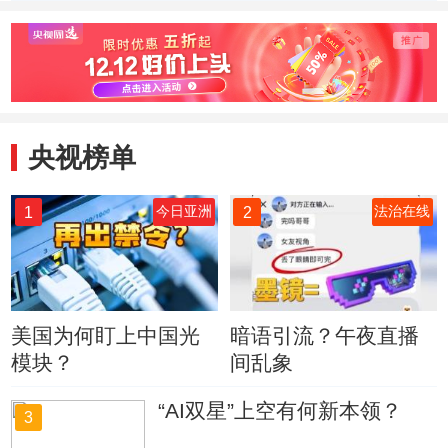
供给充足
投资将
央视榜单
1
2
今日亚洲
法治在线
美国为何盯上中国光
暗语引流？午夜直播
模块？
间乱象
“AI双星”上空有何新本领？
3