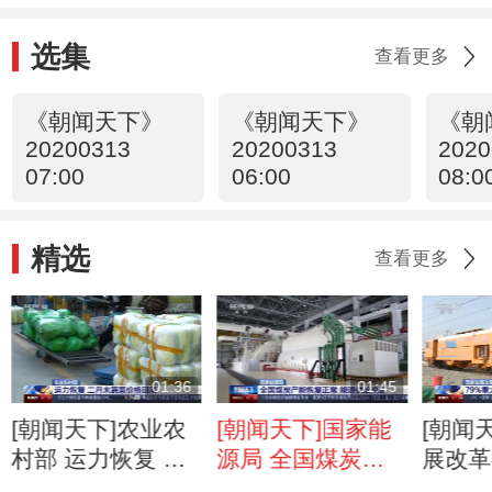
选集
查看更多
《朝闻天下》
《朝闻天下》
《朝
20200313
20200313
2020
07:00
06:00
08:0
精选
查看更多
01:36
01:45
[朝闻天下]农业农
[朝闻天下]国家能
[朝闻
村部 运力恢复 二
源局 全国煤炭产
展改革
月末蔬菜价格回落
能恢复正常 能源
大工程