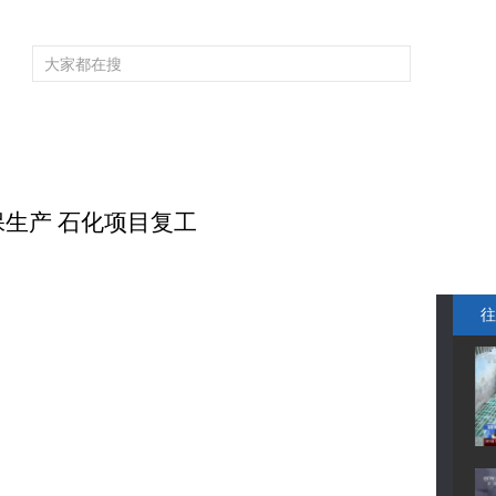
频道大全
栏目大全
片库
4K专区
听
育
电影
国防军事
电视剧
纪录
科教
戏曲
社会与法
少
保生产 石化项目复工
往