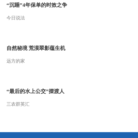
“沉睡”4年保单的时效之争
2020-02-15 08:39:03
今日说法
[朝闻天下]塞尔维亚总统
接受总台记者采访表示
从磨难中走出来的中国将
更加强大
2020-02-15 08:38:02
自然秘境 荒漠翠影蕴生机
[朝闻天下]新冠肺炎疫情
远方的家
谭德塞：国际专家组所有
成员本周末抵华
2020-02-15 08:35:03
[朝闻天下]上海 战疫情 一
“最后的水上公交”摆渡人
支社会医疗救援队出发支
援湖北武汉
三农群英汇
2020-02-15 08:33:02
[朝闻天下]湖北武汉 战疫
情 大花山方舱医院启用
突出中医特色