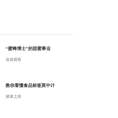
2020-02-15 08:47:02
[朝闻天下]湖北武汉 战疫
情 心梗合并新冠肺炎 医
生全力施救
2020-02-15 08:45:03
“蜜蜂博士”的甜蜜事业
[朝闻天下]战疫情·审计署
再部署疫情防控资金捐赠
款物专项审计
道德观察
2020-02-15 08:44:02
[朝闻天下]战疫情·民政部
慈善组织 红十字会要依
教你看懂食品标签莫中计
法规范开展募捐
健康之路
2020-02-15 08:41:01
[朝闻天下]战疫情·财政部
保障“菜篮子” 支持农产品
稳产保供