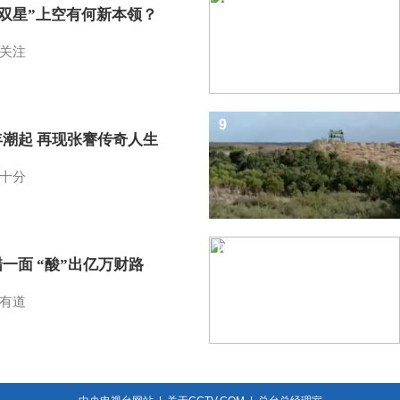
I双星”上空有何新本领？
关注
9
年潮起 再现张謇传奇人生
十分
10
一面 “酸”出亿万财路
有道