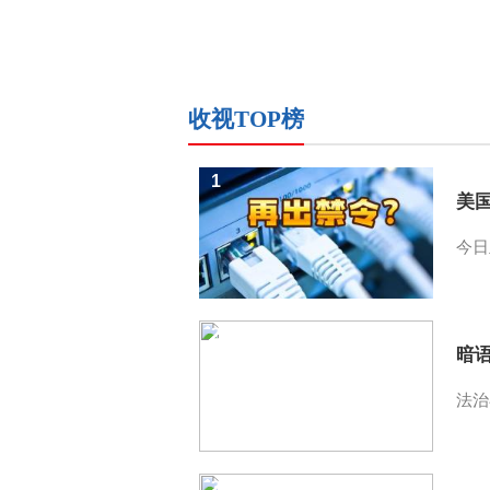
收视TOP榜
1
美
今日
2
暗
法治
3