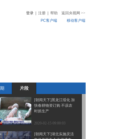
势 叙政府军又一架直升
机被导弹击落
登录
|
注册
|
帮助
返回央视网
>>
PC客户端
移动客户端
2020-02-15 09:07:02
[朝闻天下]关注叙利亚局
音
热榜
势 俄方否认土军打死数
微视频
十名叙政府军士兵
儿
音乐
体育赛事
农业农村
2020-02-15 09:06:02
[朝闻天下]德国 第56届慕
尼黑安全会议开幕 会议
聚焦“西方缺失”与热点问
题
期
片段
2020-02-15 09:05:02
[朝闻天下]黑龙江绥化 加
快春耕物资订购 不误农
时抓生产
2020-02-15 09:00:03
[朝闻天下]湖北实施灵活