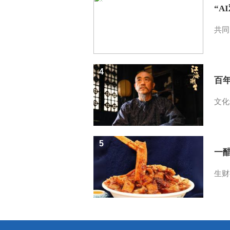
“A
共同
4
百
文化
5
一醋
生财