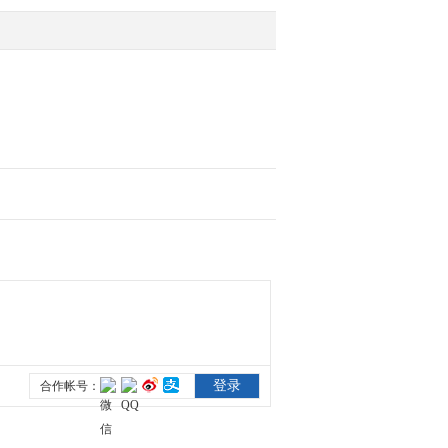
复产
2020-02-15 08:53:02
[朝闻天下]国家能源局 复
工复产加快 全国能源供
需总体平稳
2020-02-15 08:52:02
[朝闻天下]一批国家重点
科技工程复工复产
2020-02-15 08:50:03
[朝闻天下]北京 出台措施
加强疫情防控期间服务保
障
2020-02-15 08:49:02
[朝闻天下]战疫情 多地开
通“流动药房”送药上门