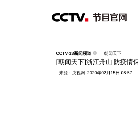
首页
直播
节目单
综合
新闻
财经
综艺
中文国际
体
CCTV-13新闻频道
朝闻天下
[朝闻天下]浙江舟山 防疫情
来源：
央视网
2020年02月15日 08:57