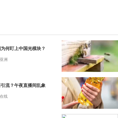
6
国为何盯上中国光模块？
亚洲
7
语引流？午夜直播间乱象
在线
8