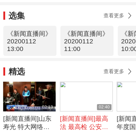
选集
查看更多
《新闻直播间》
《新闻直播间》
《新
20200112
20200112
2020
13:00
11:00
10:0
精选
查看更多
02:13
02:40
[新闻直播间]山东
[新闻直播间]最高
[新闻直
寿光 特大网络诈
法 最高检 公安部
年度国
骗案告破 3窝点被
发布依法惩治袭警
奖二等