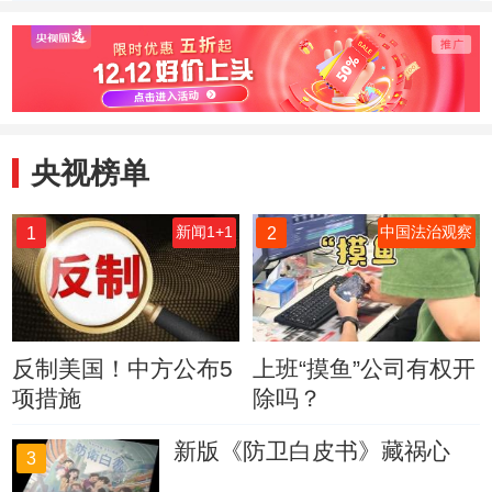
端 抓获100余名犯
违法犯罪行为指导
表面失
罪嫌疑人
意见
力炎症
央视榜单
1
2
新闻1+1
中国法治观察
反制美国！中方公布5
上班“摸鱼”公司有权开
项措施
除吗？
新版《防卫白皮书》藏祸心
3