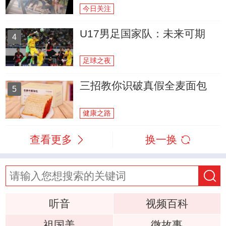
今日关注
U17男足国家队：未来可期
4
足球之夜
三招教你识破真假全麦面包
5
健康之路
查看更多
换一换
听音
视频百科
祖国美
微故事