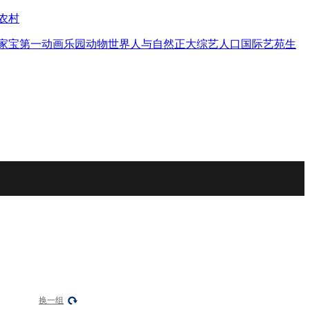
农村
家宝
第一动画乐园
动物世界
人与自然
正大综艺
人口
国际艺苑
生
换一组