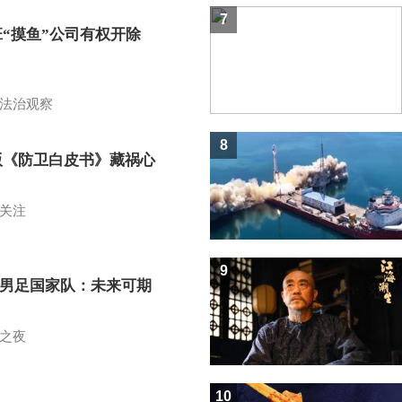
7
班“摸鱼”公司有权开除
？
法治观察
8
版《防卫白皮书》藏祸心
关注
9
7男足国家队：未来可期
之夜
10