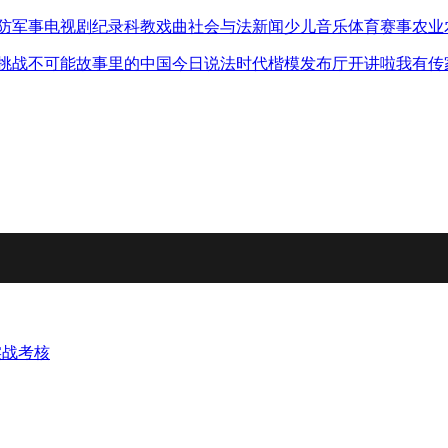
防军事
电视剧
纪录
科教
戏曲
社会与法
新闻
少儿
音乐
体育赛事
农业
挑战不可能
故事里的中国
今日说法
时代楷模发布厅
开讲啦
我有传
实战考核