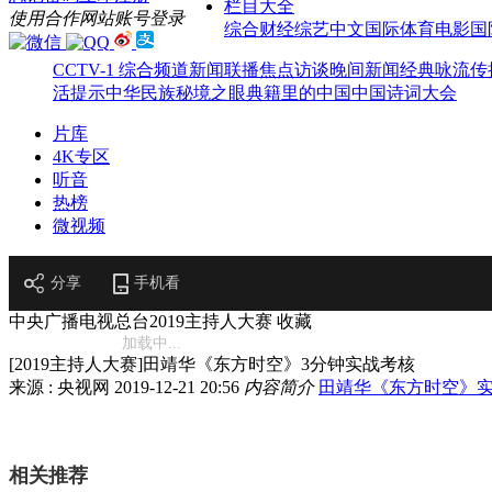
栏目大全
使用合作网站账号登录
综合
财经
综艺
中文国际
体育
电影
国
CCTV-1 综合频道
新闻联播
焦点访谈
晚间新闻
经典咏流传
活提示
中华民族
秘境之眼
典籍里的中国
中国诗词大会
片库
4K专区
听音
热榜
微视频
分享
手机看
中央广播电视总台2019主持人大赛
收藏
加载中...
[2019主持人大赛]田靖华《东方时空》3分钟实战考核
来源 : 央视网
2019-12-21 20:56
内容简介
田靖华
《东方时空》
相关推荐