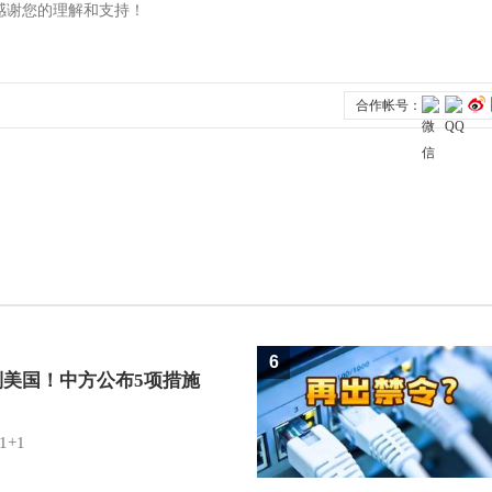
6
制美国！中方公布5项措施
1+1