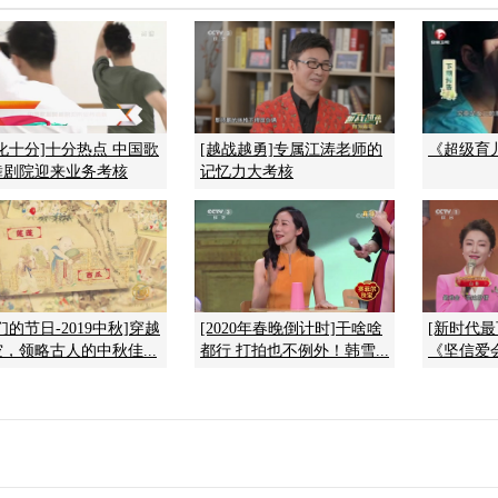
化十分]十分热点 中国歌
[越战越勇]专属江涛老师的
《超级育儿师
舞剧院迎来业务考核
记忆力大考核
们的节日-2019中秋]穿越
[2020年春晚倒计时]干啥啥
[新时代最
，领略古人的中秋佳...
都行 打拍也不例外！韩雪...
《坚信爱会