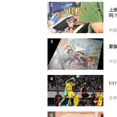
2
上
吗
中国
3
新
今日
4
U1
足球
5