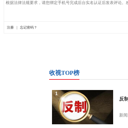
收视TOP榜
1
反
新闻