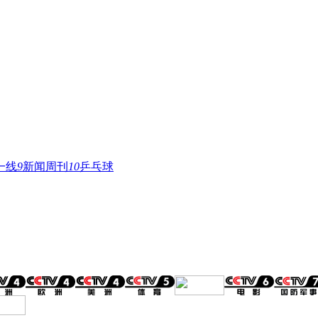
一线
9
新闻周刊
10
乒乓球