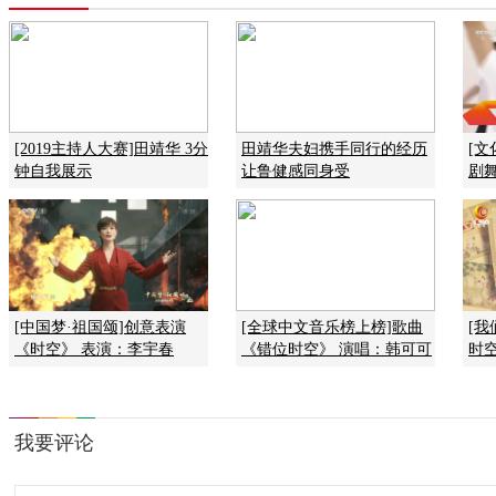
[2019主持人大赛]田靖华 3分
田靖华夫妇携手同行的经历
[文
钟自我展示
让鲁健感同身受
剧
[中国梦·祖国颂]创意表演
[全球中文音乐榜上榜]歌曲
[我
《时空》 表演：李宇春
《错位时空》 演唱：韩可可
时空