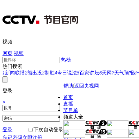
视频
网页
视频
热榜
热门搜索
1
新闻联播
2
熊出没
3
制胜
4
今日说法
5
百家讲坛
6
天网
7
天气预报
8
帮助
|
返回央视网
登录
首页
×
直播
节目单
频道大全
登录
下次自动登录
忘记密码
立即注册