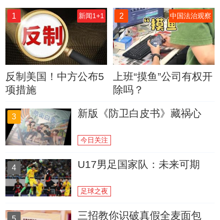
1
2
新闻1+1
中国法治观察
反制美国！中方公布5
上班“摸鱼”公司有权开
项措施
除吗？
新版《防卫白皮书》藏祸心
3
今日关注
U17男足国家队：未来可期
4
足球之夜
三招教你识破真假全麦面包
5