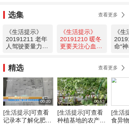
选集
查看更多
《生活提示》
《生活提示》
《生
20191211 老年
20191210 暖冬
2019
人驾驶要量力而
更要关注心血管
命“
行
健康
用吗
精选
查看更多
00:20
00:53
[生活提示]可查看
[生活提示]可查看
[生活
记录本了解化肥
种植基地的农产品
食异物
农药等使用情况
证书级别
需第