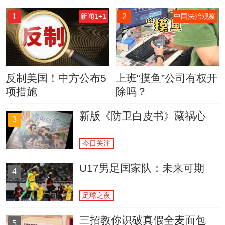
1
2
新闻1+1
中国法治观察
反制美国！中方公布5
上班“摸鱼”公司有权开
项措施
除吗？
新版《防卫白皮书》藏祸心
3
今日关注
U17男足国家队：未来可期
4
足球之夜
三招教你识破真假全麦面包
5