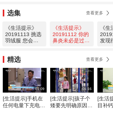
选集
查看更多
《生活提示》
《生活提示》
《生
20191113 挑选
20191112 你的
201
羽绒服 您会
鼻炎未必是过敏
发现
吗？
所致
险？
精选
查看更多
01:09
01:16
[生活提示]手机在
[生活提示]孩子个
[生活
任何电量下充电都
矮要先明确原因再
目补
可以
治疗
药