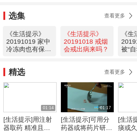
选集
查看更多
《生活提示》
《生活提示》
《生
20191019 家中
20191018 戒烟
2019
冷冻肉也有保质
会戒出病来吗？
被“
期
吗？
精选
查看更多
01:14
01:17
[生活提示]用注射
[生活提示]可用分
[生活
器取药 精准且不
药器或将药片研成
痰或久
易撒漏
粉分药
暂用