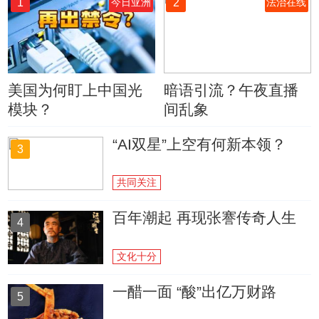
1
2
今日亚洲
法治在线
美国为何盯上中国光
暗语引流？午夜直播
模块？
间乱象
“AI双星”上空有何新本领？
3
共同关注
百年潮起 再现张謇传奇人生
4
文化十分
一醋一面 “酸”出亿万财路
5