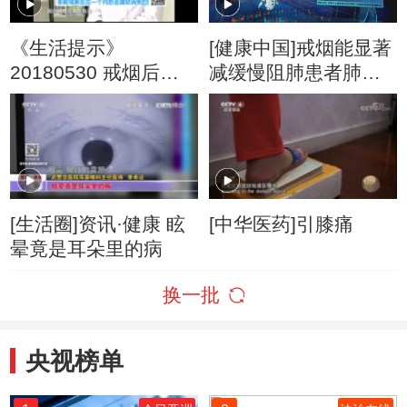
《生活提示》
[健康中国]戒烟能显著
20180530 戒烟后
减缓慢阻肺患者肺功
会“生病”吗？
能下降的问题
[生活圈]资讯·健康 眩
[中华医药]引膝痛
晕竟是耳朵里的病
换一批
央视榜单