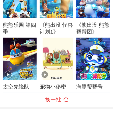
熊熊乐园 第四
《熊出没 怪兽
《熊出没 熊熊
季
计划1》
帮帮团》
太空先锋队
宠物小秘密
海豚帮帮号
换一批