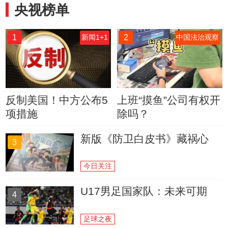
央视榜单
1
2
新闻1+1
中国法治观察
反制美国！中方公布5
上班“摸鱼”公司有权开
项措施
除吗？
新版《防卫白皮书》藏祸心
3
今日关注
U17男足国家队：未来可期
4
足球之夜