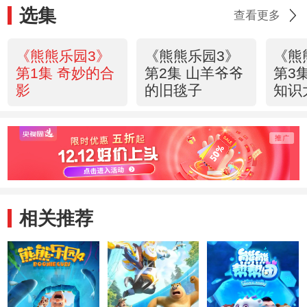
选集
查看更多
《熊熊乐园3》
《熊熊乐园3》
《熊
第1集 奇妙的合
第2集 山羊爷爷
第3
影
的旧毯子
知识
相关推荐