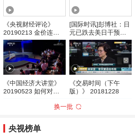
史覆辙
《央视财经评论》
[国际时讯]彭博社：日
20190213 金价连续
元已跌去美日干预后
看涨 今年看多？
近一半涨幅
《中国经济大讲堂》
《交易时间（下午
20190523 如何对症
版）》 20181228
下药，破解中小企业
换一批
融资难题？
央视榜单