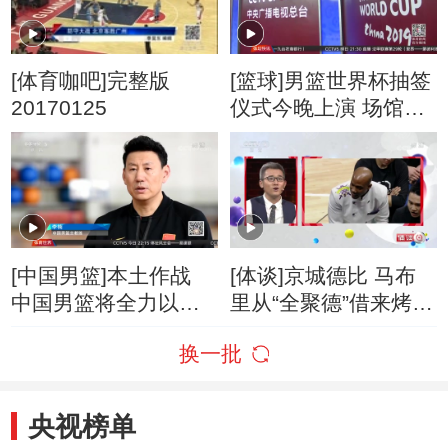
[体育咖吧]完整版
[篮球]男篮世界杯抽签
20170125
仪式今晚上演 场馆准
备就绪
[中国男篮]本土作战
[体谈]京城德比 马布
中国男篮将全力以赴
里从“全聚德”借来烤鸭
（世界）
服？
换一批
央视榜单