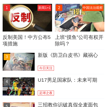
1
2
新闻1+1
中国法治观察
反制美国！中方公布5
上班“摸鱼”公司有权开
项措施
除吗？
新版《防卫白皮书》藏祸心
3
今日关注
U17男足国家队：未来可期
4
足球之夜
三招教你识破真假全麦面包
5