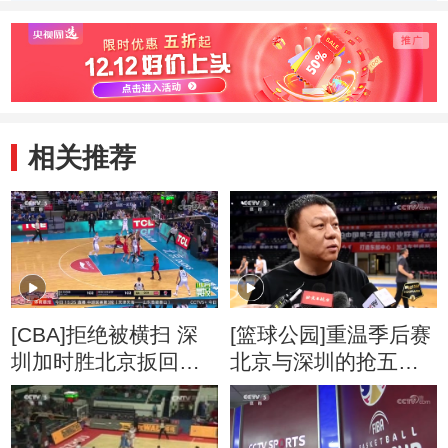
相关推荐
[CBA]拒绝被横扫 深
[篮球公园]重温季后赛
圳加时胜北京扳回一
北京与深圳的抢五大
城
战