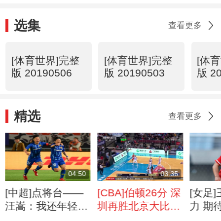
选集
查看更多
[体育世界]完整
[体育世界]完整
[体
版 20190506
版 20190503
版 2
精选
查看更多
04:50
03:35
[中超]点将台——
[CBA]伯顿26分 深
[女足
汪嵩：我还年轻
圳再胜北京大比分
力 期
努力才能成功
2-2平
铿锵玫