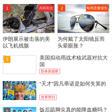
1
2
共同关注
每周质量报告
伊朗展示被击落的美
为何戴了太阳镜反而
以飞机残骸
头晕眼胀？
美国拟动用战术核武器对抗大
3
国
防务新观察
“天才”因凡蒂诺是如何失算的
4
世界周刊
饭后踮脚尖真的能降血糖吗？
5