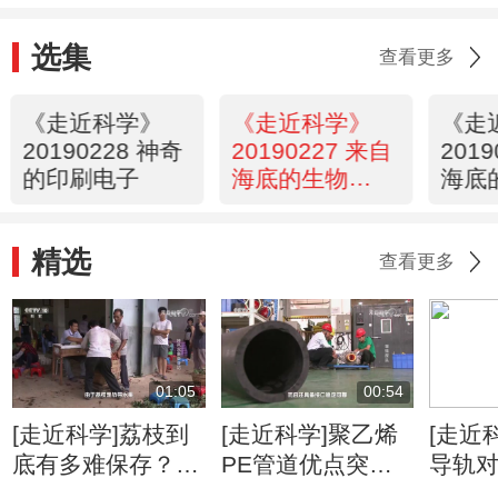
选集
查看更多
《走近科学》
《走近科学》
《走
20190228 神奇
20190227 来自
201
的印刷电子
海底的生物
海底
（下）
（上
精选
查看更多
01:05
00:54
[走近科学]荔枝到
[走近科学]聚乙烯
[走近
底有多难保存？摘
PE管道优点突出
导轨
下后3天内必须吃
但在缺陷检测时失
抽查