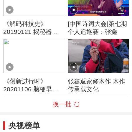
《解码科技史》
[中国诗词大会]第七期
20190121 揭秘器官
个人追逐赛：张鑫
移植
《创新进行时》
张鑫返家修木作 木作
20201106 脑梗早知
传承载文化
道
换一批
央视榜单