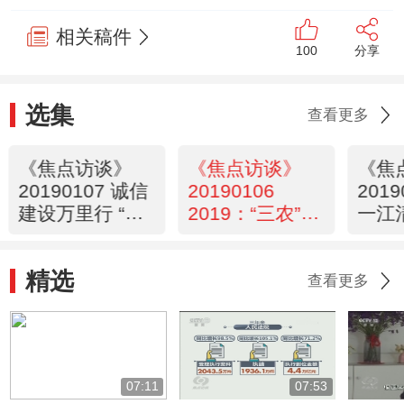
相关稿件
100
分享
选集
查看更多
《焦点访谈》
《焦点访谈》
《焦
20190107 诚信
20190106
201
建设万里行 “海
2019：“三农”工
一江
外医疗”撩你上
作硬任务
套
精选
查看更多
07:11
07:53