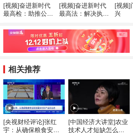
[视频]奋进新时代
[视频]奋进新时代
[视频
最高检：助推公益
最高法：解决执行
兴
诉讼
难
相关推荐
[央视财经评论]张红
[中国经济大讲堂]农业
宇：从确保粮食安全
技术人才短缺怎么