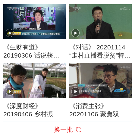
到发展乡村新产业新
办？
业态
《生财有道》
《对话》 20201114
20190306 话说获得
“走村直播看脱贫”特别
感 内蒙古科右中旗：
节目
产业促振兴 满满获得
感
《深度财经》
《消费主张》
20190406 乡村振兴
20201106 聚焦双十
新动力：大棚的秘密
一：扶贫攻坚的电商
换一批
力量