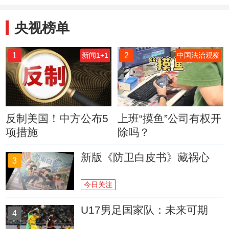
央视榜单
1
2
新闻1+1
中国法治观察
反制美国！中方公布5
上班“摸鱼”公司有权开
项措施
除吗？
新版《防卫白皮书》藏祸心
3
今日关注
U17男足国家队：未来可期
4