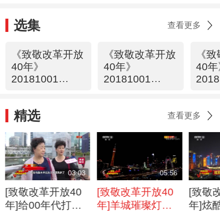
选集
查看更多
《致敬改革开放
《致敬改革开放
《致
40年》
40年》
40
20181001
20181001
2018
08:00
07:00
09:0
精选
查看更多
03:03
05:56
[致敬改革开放40
[致敬改革开放40
[致敬
年]给00年代打
年]羊城璀璨灯光
年]炫
call：生活当中一
秀 今夜点亮“小蛮
上演绝