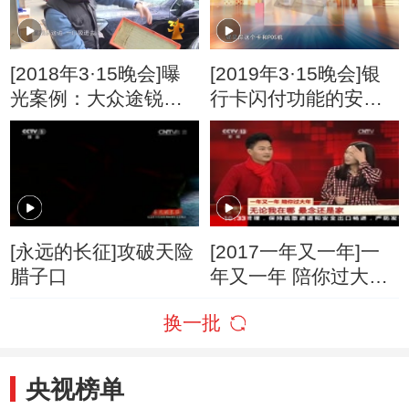
[2018年3·15晚会]曝
[2019年3·15晚会]银
光案例：大众途锐发
行卡闪付功能的安全
动机进水
问题
[永远的长征]攻破天险
[2017一年又一年]一
腊子口
年又一年 陪你过大
年：无论我在哪 最念
换一批
还是家
央视榜单