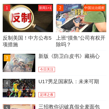
1
2
新闻1+1
中国法治观察
反制美国！中方公布5
上班“摸鱼”公司有权开
项措施
除吗？
新版《防卫白皮书》藏祸心
3
今日关注
U17男足国家队：未来可期
4
足球之夜
三招教你识破真假全麦面包
5