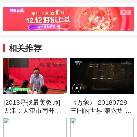
雅涵 
相关推荐
[2018寻找最美教师]
《万象》 20180728
天津：天津市南开区
三国的世界 第六集 良
科技实验小学 熊春奎
史演义共三国
（课堂视频）