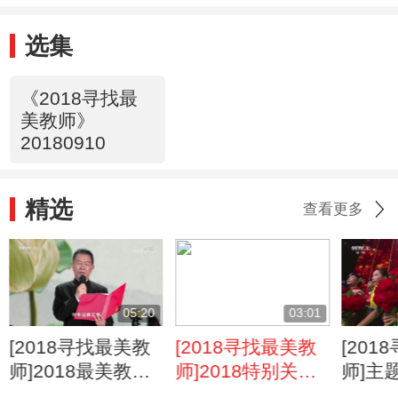
选集
《2018寻找最
美教师》
20180910
精选
查看更多
05:20
03:01
[2018寻找最美教
[2018寻找最美教
[20
师]2018最美教师
师]2018特别关注
师]主
获奖人——叶嘉莹
教师获奖人
的你》