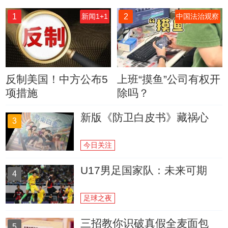
1
2
新闻1+1
中国法治观察
反制美国！中方公布5
上班“摸鱼”公司有权开
项措施
除吗？
新版《防卫白皮书》藏祸心
3
今日关注
U17男足国家队：未来可期
4
足球之夜
三招教你识破真假全麦面包
5