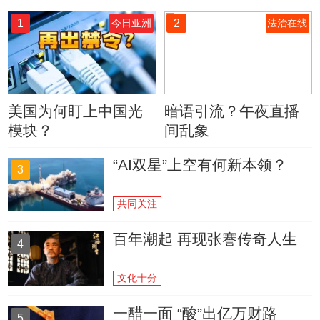
1
2
今日亚洲
法治在线
美国为何盯上中国光
暗语引流？午夜直播
模块？
间乱象
“AI双星”上空有何新本领？
3
共同关注
百年潮起 再现张謇传奇人生
4
文化十分
一醋一面 “酸”出亿万财路
5