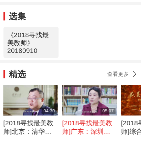
选集
《2018寻找最
美教师》
20180910
精选
查看更多
04:30
05:07
[2018寻找最美教
[2018寻找最美教
[20
师]北京：清华大
师]广东：深圳市
师]综
学副校长 杨斌
育才中学校长 郑
（上）