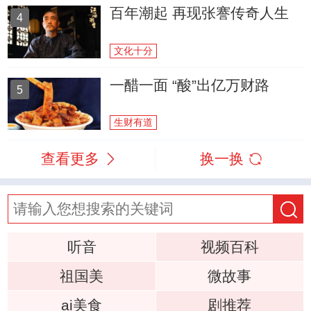
百年潮起 再现张謇传奇人生
4
文化十分
一醋一面 “酸”出亿万财路
5
生财有道
查看更多
换一换
听音
视频百科
祖国美
微故事
ai美食
剧推荐