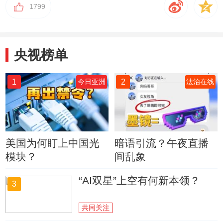
1799
央视榜单
1
2
今日亚洲
法治在线
美国为何盯上中国光
暗语引流？午夜直播
模块？
间乱象
“AI双星”上空有何新本领？
3
共同关注