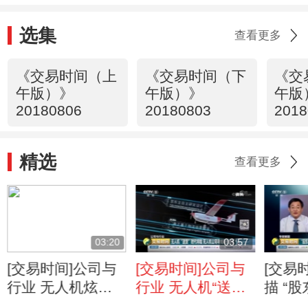
选集
查看更多
《交易时间（上
《交易时间（下
《交
午版）》
午版）》
午版
20180806
20180803
2018
精选
查看更多
03:20
03:57
[交易时间]公司与
[交易时间]公司与
[交易
行业 无人机炫酷
行业 无人机“送
描 “
编队表演火了 收
货”时代将临 无人
者权益