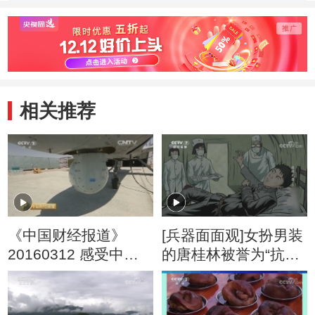
入超预期
机公司寻找商业转
区复赛
型
相关推荐
《中国财经报道》
[兵器面面观]女扮男装
20160312 感受中国
的唐桂林被誉为“抗战
新动能：我的飞行梦
中的花木兰”