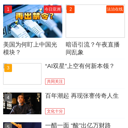
1
2
今日亚洲
法治在线
美国为何盯上中国光
暗语引流？午夜直播
模块？
间乱象
“AI双星”上空有何新本领？
3
共同关注
百年潮起 再现张謇传奇人生
4
文化十分
一醋一面 “酸”出亿万财路
5