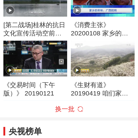
[第二战场]桂林的抗日
《消费主张》
文化宣传活动空前活
20200108 家乡的年
跃
味：广西阳朔
《交易时间（下午
《生财有道》
版）》 20190121
20190419 咱们家乡
春天美 广西灌阳：满
换一批
眼花海迎春财
央视榜单