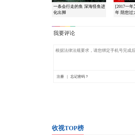
一条会行走的鱼 深海怪鱼进
[2017一
化出脚
年 陪您过大
收视TOP榜