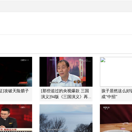
征]攻破天险腊子
[那些追过的央视爆款 三国
孩子居然这么好
演义]94版《三国演义》再...
成“中招”