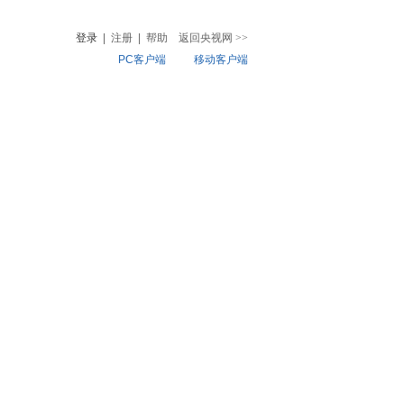
登录
|
注册
|
帮助
返回央视网
>>
PC客户端
移动客户端
音
热榜
微视频
儿
音乐
体育赛事
农业农村