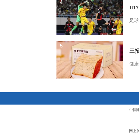
4
U1
足球
5
三
健康
中国
网上传