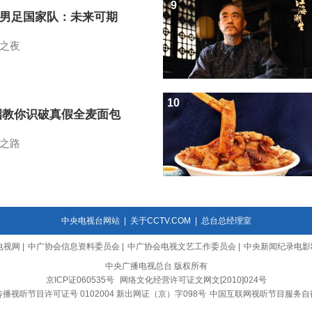
9
7男足国家队：未来可期
之夜
10
招教你识破真假全麦面包
之路
中央电视台网站
|
关于CCTV.COM
|
总台总经理室
电视网
|
中广协会信息资料委员会
|
中广协会电视文艺工作委员会
|
中央新闻纪录电影
中央广播电视总台 版权所有
京ICP证060535号
网络文化经营许可证文网文[2010]024号
播视听节目许可证号 0102004 新出网证（京）字098号
中国互联网视听节目服务自