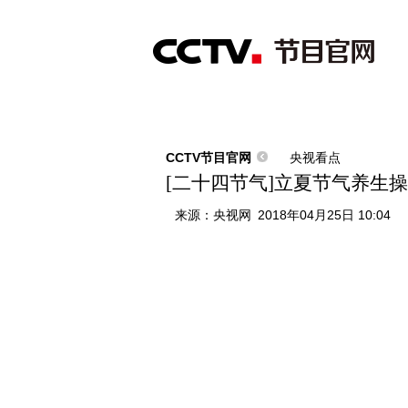
首页
直播
节目单
综合
新闻
财经
综艺
中文国际
体
CCTV节目官网
央视看点
[二十四节气]立夏节气养生操
来源：
央视网
2018年04月25日 10:04