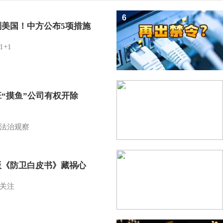
6
制美国！中方公布5项措施
1+1
7
班“摸鱼”公司有权开除
？
法治观察
8
版《防卫白皮书》藏祸心
关注