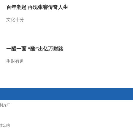
百年潮起 再现张謇传奇人生
文化十分
一醋一面 “酸”出亿万财路
生财有道
制片厂
律公约