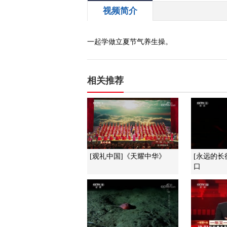
视频简介
一起学做立夏节气养生操。
相关推荐
[观礼中国]《天耀中华》
[永远的长
口