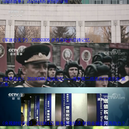
《国防故事》 20250305 永恒的雷锋
《军迷行天下》 20250305 岁月深处的雷锋记忆
《世界战史》 20190906 战场记忆——俄罗斯二战老兵口述历史 第
三集
《央视财经评论》 20190115 服务实体经济 财税金融如何再助力？