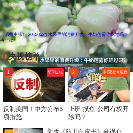
《消费主张》 20190524 水果里的消费升级：牛奶莲雾你吃过吗？
换一批
央视榜单
1
2
新闻1+1
中国法治观察
反制美国！中方公布5
上班“摸鱼”公司有权开
项措施
除吗？
新版《防卫白皮书》藏祸心