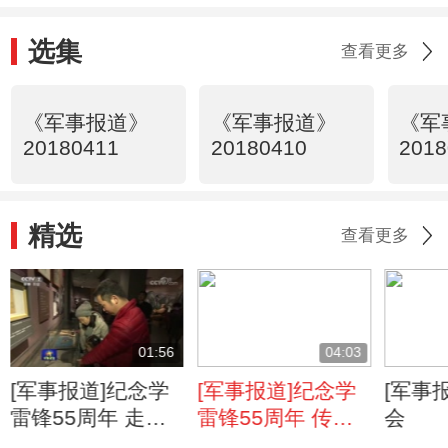
选集
查看更多
《军事报道》
《军事报道》
《军
20180411
20180410
2018
精选
查看更多
01:56
04:03
[军事报道]纪念学
[军事报道]纪念学
[军事
雷锋55周年 走进
雷锋55周年 传承
会
雷锋家乡 踏寻雷
雷锋精神 铆在新