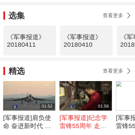
选集
查看更多
《军事报道》
《军事报道》
《军
20180411
20180410
2018
精选
查看更多
01:52
01:56
[军事报道]肩负使
[军事报道]纪念学
[军事
命 奋进新时代 冯
雷锋55周年 走进
雷锋5
玮：让国防意识根
雷锋家乡 踏寻雷
雷锋精