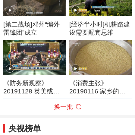
[第二战场]邓州“编外
[经济半小时]机耕路建
雷锋团”成立
设需要配套思维
《防务新观察》
《消费主张》
20191128 英美或建
20190116 家乡的年
航母联合舰队 美欲“组
味儿：河北宣化
换一批
团”南海挑事？
央视榜单