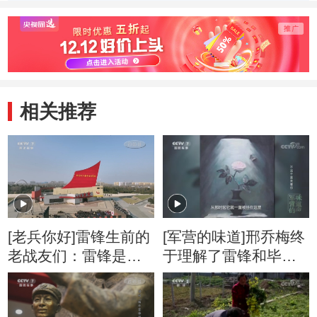
植在全民心中
锋足迹
时代强
相关推荐
[老兵你好]雷锋生前的
[军营的味道]邢乔梅终
老战友们：雷锋是一
于理解了雷锋和毕万
个怎样的人
昌的关系