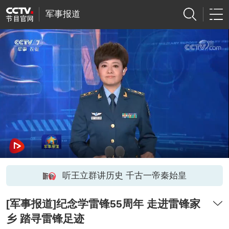
军事报道
听王立群讲历史 千古一帝秦始皇
[军事报道]纪念学雷锋55周年 走进雷锋家
乡 踏寻雷锋足迹