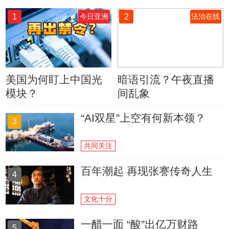
1
2
今日亚洲
法治在线
美国为何盯上中国光
暗语引流？午夜直播
模块？
间乱象
“AI双星”上空有何新本领？
3
共同关注
百年潮起 再现张謇传奇人生
4
文化十分
一醋一面 “酸”出亿万财路
5