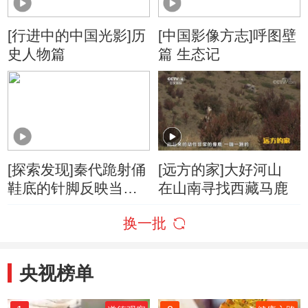
[行进中的中国光影]历
[中国影像方志]呼图壁
史人物篇
篇 生态记
[探索发现]秦代跪射俑
[远方的家]大好河山
鞋底的针脚反映当时
在山南寻找西藏马鹿
工匠极其严格的写实
换一批
精神
央视榜单