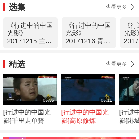
选集
查看更多
《行进中的中国
《行进中的中国
《行
光影》
光影》
光影
20171215 主旋
20171216 青春
201
律篇
篇
题材
精选
查看更多
05:35
05:11
[行进中的中国光
[行进中的中国光
[行进
影]千里走单骑
影]高原修炼
影]港