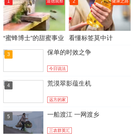
1
2
道德观察
健康之路
“蜜蜂博士”的甜蜜事业
看懂标签莫中计
保单的时效之争
3
今日说法
荒漠翠影蕴生机
4
远方的家
一船渡江 一网渡乡
5
三农群英汇