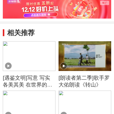
相关推荐
[遇鉴文明]写意 写实
[朗读者第二季]歌手罗
各美其美 在世界的绘
大佑朗读《转山》
画史上交相辉映