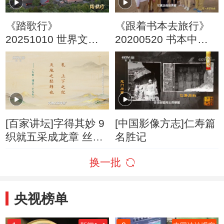
《踏歌行》
《跟着书本去旅行》
20251010 世界文化
20200520 书本中的
遗产 丝绸之路 长安-
建筑——关口
天山廊道的路网
[百家讲坛]字得其妙 9
[中国影像方志]仁寿篇
织就五采成龙章 丝绸
名胜记
之路
换一批
央视榜单