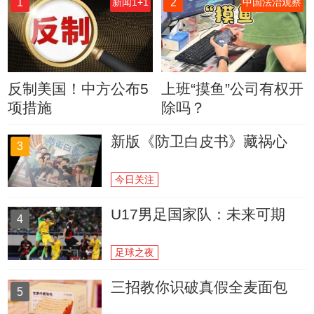
1
2
新闻1+1
中国法治观察
反制美国！中方公布5
上班“摸鱼”公司有权开
项措施
除吗？
新版《防卫白皮书》藏祸心
3
今日关注
U17男足国家队：未来可期
4
足球之夜
三招教你识破真假全麦面包
5