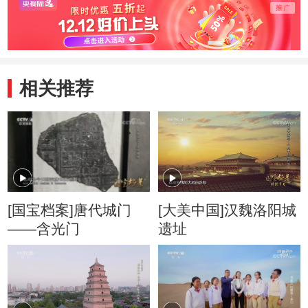
相关推荐
[国宝档案]唐代城门
[大美中国]汉魏洛阳城
——含光门
遗址