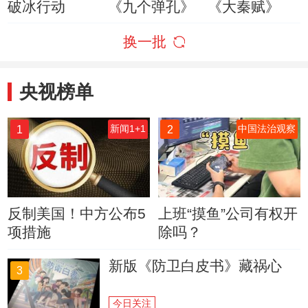
破冰行动
《九个弹孔》
《大秦赋》
换一批
央视榜单
1
2
新闻1+1
中国法治观察
反制美国！中方公布5
上班“摸鱼”公司有权开
项措施
除吗？
新版《防卫白皮书》藏祸心
3
今日关注