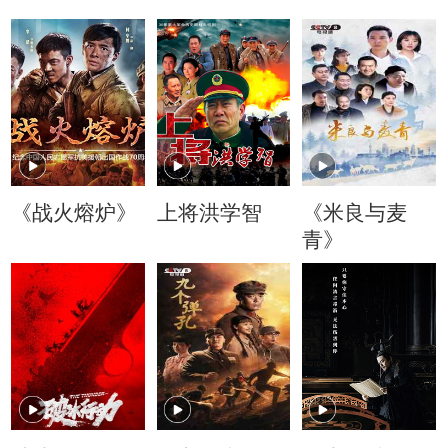
《战火熔炉》
上将洪学智
《米良与麦
青》