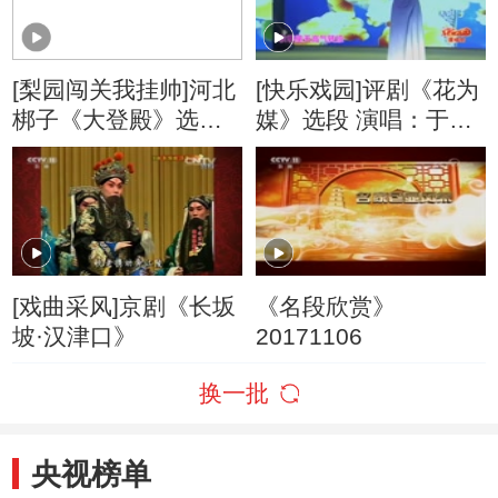
[梨园闯关我挂帅]河北
[快乐戏园]评剧《花为
梆子《大登殿》选段
媒》选段 演唱：于文
挂帅人：程成
华
[戏曲采风]京剧《长坂
《名段欣赏》
坡·汉津口》
20171106
换一批
央视榜单