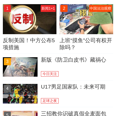
1
2
新闻1+1
中国法治观察
反制美国！中方公布5
上班“摸鱼”公司有权开
项措施
除吗？
新版《防卫白皮书》藏祸心
3
今日关注
U17男足国家队：未来可期
4
足球之夜
三招教你识破真假全麦面包
5