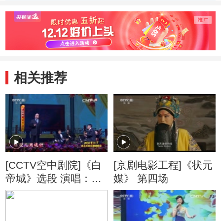
彭
珠
相关推荐
[CCTV空中剧院]《白
[京剧电影工程]《状元
帝城》选段 演唱：李
媒》 第四场
伯培