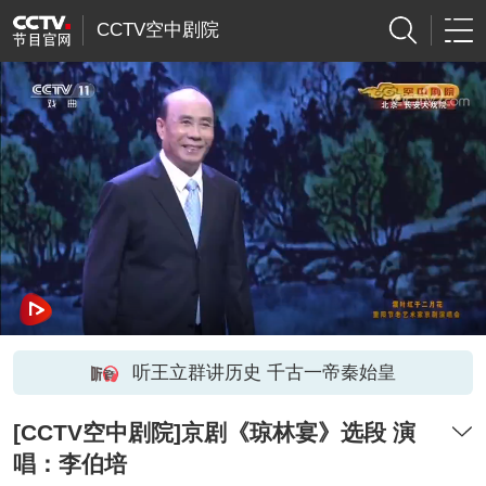
CCTV空中剧院
听王立群讲历史 千古一帝秦始皇
[CCTV空中剧院]京剧《琼林宴》选段 演
唱：李伯培