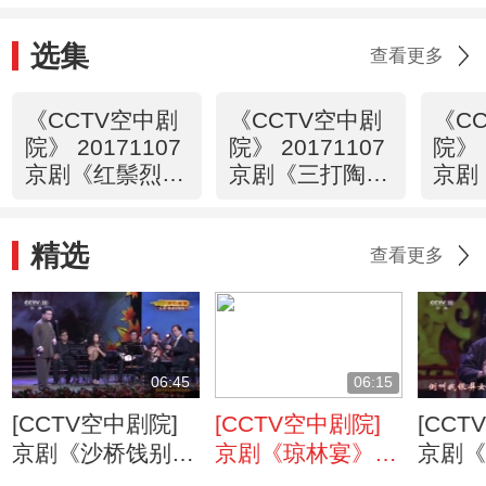
选集
查看更多
《CCTV空中剧
《CCTV空中剧
《C
院》 20171107
院》 20171107
院》 
京剧《红鬃烈
京剧《三打陶三
京剧
马》 2/2
春》（选场）
马》 
精选
查看更多
06:45
06:15
[CCTV空中剧院]
[CCTV空中剧院]
[CCT
京剧《沙桥饯别》
京剧《琼林宴》选
京剧
选段 演唱：杨乃
段 演唱：李伯培
选段 