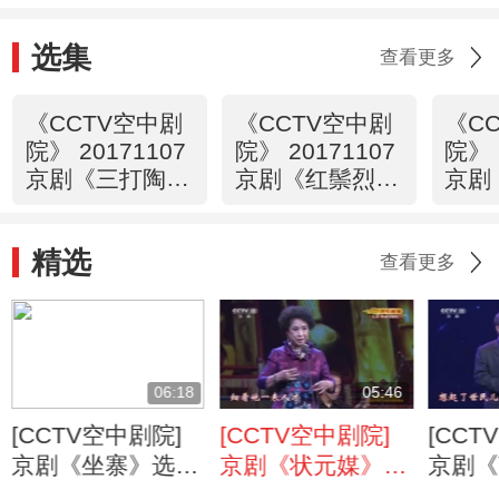
选集
查看更多
《CCTV空中剧
《CCTV空中剧
《C
院》 20171107
院》 20171107
院》 
京剧《三打陶三
京剧《红鬃烈
京剧
春》（选场）
马》 1/2
2/2
精选
查看更多
06:18
05:46
[CCTV空中剧院]
[CCTV空中剧院]
[CCT
京剧《坐寨》选段
京剧《状元媒》选
京剧《
演唱：康万生
段 演唱：展丽君
段 演