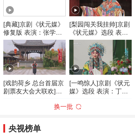
[典藏]京剧《状元媒》
[梨园闯关我挂帅]京剧
修复版 表演：张学津
《状元媒》选段 表
仉志斌
演：徐俐
[戏韵荷乡 总台首届京
[一鸣惊人]京剧《状元
剧票友大会大联欢]京
媒》选段 表演：丁一
剧《状元媒》选段 表
鸣
换一批
演：杨庆华
央视榜单