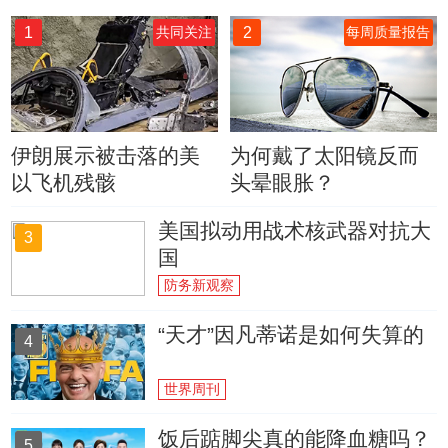
1
2
共同关注
每周质量报告
伊朗展示被击落的美
为何戴了太阳镜反而
以飞机残骸
头晕眼胀？
美国拟动用战术核武器对抗大
3
国
防务新观察
“天才”因凡蒂诺是如何失算的
4
世界周刊
饭后踮脚尖真的能降血糖吗？
5