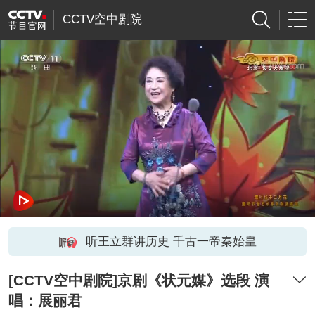
CCTV空中剧院
听王立群讲历史 千古一帝秦始皇
[CCTV空中剧院]京剧《状元媒》选段 演
唱：展丽君