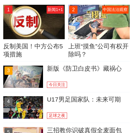
1
2
新闻1+1
中国法治观察
反制美国！中方公布5
上班“摸鱼”公司有权开
项措施
除吗？
新版《防卫白皮书》藏祸心
3
今日关注
U17男足国家队：未来可期
4
足球之夜
三招教你识破真假全麦面包
5