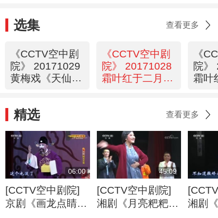
2/2
选集
查看更多
《CCTV空中剧
《CCTV空中剧
《C
院》 20171029
院》 20171028
院》 
黄梅戏《天仙
霜叶红于二月花
霜叶
配》 1/2
—2017重阳节
—20
老艺术家京剧演
老艺
精选
唱会 2/2
唱会 
查看更多
06:00
45:09
[CCTV空中剧院]
[CCTV空中剧院]
[CCT
京剧《画龙点睛》
湘剧《月亮粑粑》
湘剧
第四场 降旨
第三场
第二