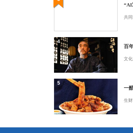
“A
共同
4
百
文化
5
一醋
生财