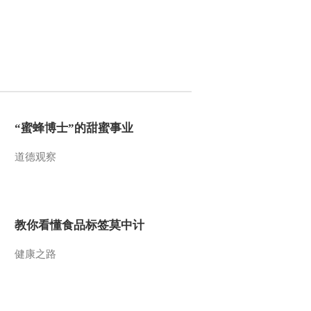
队将为国际维和做更大贡
献
2017-10-23 09:32:07
[新闻直播间]聚焦十九大·
第七场集体采访 中国特
色强军之路迈出坚定步伐
2017-10-23 09:32:05
“蜜蜂博士”的甜蜜事业
[新闻直播间]聚焦十九大·
第六场集体采访 加强职
业教育 培养更多大国工
道德观察
匠
2017-10-23 09:30:09
[新闻直播间]聚焦十九大·
第六场集体采访 教育资
教你看懂食品标签莫中计
源不均衡 培训机构多逐
利
健康之路
2017-10-23 09:30:07
[新闻直播间]聚焦十九大·
第六场集体采访 “双一
流”建设 强化高校内涵