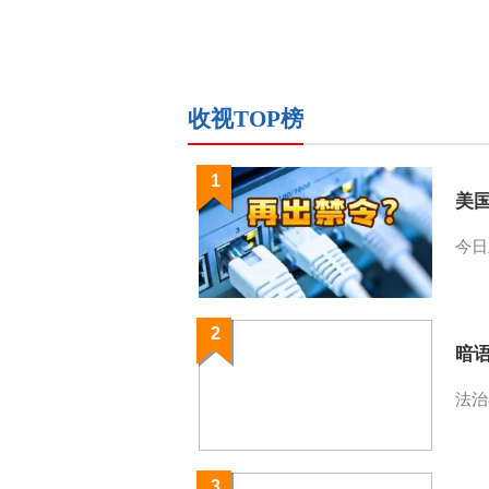
收视TOP榜
1
美
今日
2
暗
法治
3