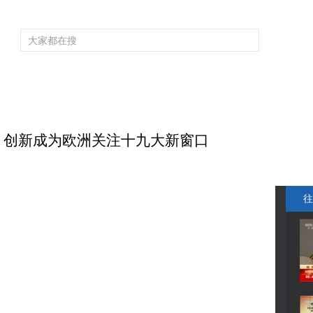
频道大全
栏目大全
片库
4K专区
听
育
电影
国防军事
电视剧
纪录
科教
戏曲
社会与法
少
大 创新成为欧洲关注十九大新窗口
往