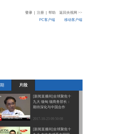
大公铁两用钢拱桥主拱合
龙 沪通铁路建设取得阶
登录
|
注册
|
帮助
返回央视网
>>
段性进展
PC客户端
移动客户端
2017-10-23 09:56:05
[新闻直播间]全球聚焦十
音
热榜
九大 刚果（布） 中资企
微视频
业员工热议十九大报告
儿
音乐
体育赛事
农业农村
2017-10-23 09:54:08
[新闻直播间]全球聚焦十
九大 埃及 学者：中国倡
议将使整个世界受益
期
片段
2017-10-23 09:52:04
[新闻直播间]全球聚焦十
九大 缅甸 缅商务部长：
期待深化与中国合作
2017-10-23 09:50:08
[新闻直播间]全球聚焦十