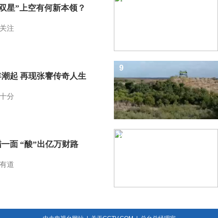
I双星”上空有何新本领？
关注
9
年潮起 再现张謇传奇人生
十分
10
一面 “酸”出亿万财路
有道