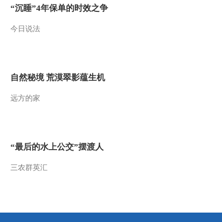
“沉睡”4年保单的时效之争
2017-10-23 09:30:06
今日说法
[新闻直播间]聚焦十九大·
第六场集体采访 教 考 招
联动 促高考改革落地生
根
2017-10-23 09:28:05
自然秘境 荒漠翠影蕴生机
[新闻直播间]聚焦十九大
远方的家
今日15点举行第六场记者
招待会
2017-10-23 09:22:05
[新闻直播间]安哥拉 和平
“最后的水上公交”摆渡人
方舟迎来就诊和手术高峰
三农群英汇
2017-10-23 05:36:05
[新闻直播间]十九大新闻
中心第五场记者招待会
记者观察 数字背后的民