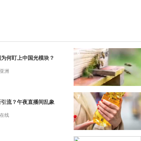
6
国为何盯上中国光模块？
亚洲
7
语引流？午夜直播间乱象
在线
8