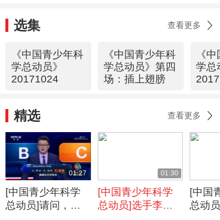
选集
查看更多
《中国青少年科
《中国青少年科
《中
学总动员》
学总动员》第四
学总
20171024
场：插上翅膀
201
场：
精选
查看更多
01:27
01:30
[中国青少年科学
[中国青少年科学
[中国
总动员]请问，海
总动员]选手李名
总动员
龟的卵孵化不依靠
洋的一次科学探究
不能用