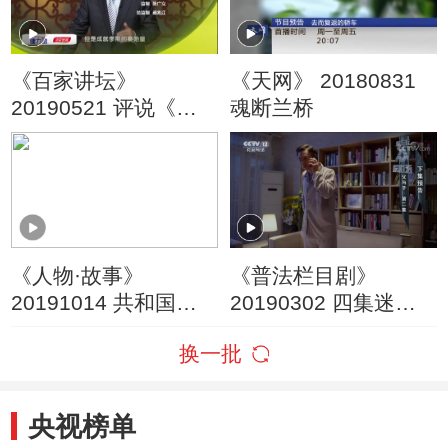
《百家讲坛》
《天网》 20180831
20190521 评说《资
魂断兰桥
治通鉴》（第二部）2
秦相李斯
《人物·故事》
《普法栏目剧》
20191014 共和国勋
20190302 四集迷你
章获得者·黄旭华
剧·父与子 第一集
换一批
央视榜单