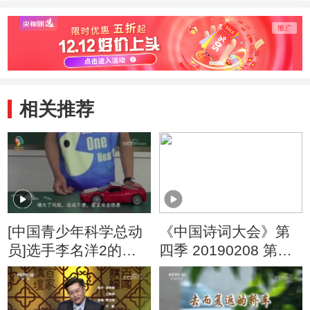
什么？
确使
势
相关推荐
[中国青少年科学总动
《中国诗词大会》第
员]选手李名洋2的一
四季 20190208 第四
次科学探究
场