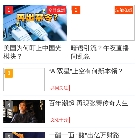
1
2
今日亚洲
法治在线
美国为何盯上中国光
暗语引流？午夜直播
模块？
间乱象
“AI双星”上空有何新本领？
3
共同关注
百年潮起 再现张謇传奇人生
4
文化十分
一醋一面 “酸”出亿万财路
5