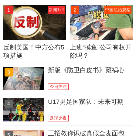
1
2
新闻1+1
中国法治观察
反制美国！中方公布5
上班“摸鱼”公司有权开
项措施
除吗？
新版《防卫白皮书》藏祸心
3
今日关注
U17男足国家队：未来可期
4
足球之夜
三招教你识破真假全麦面包
5