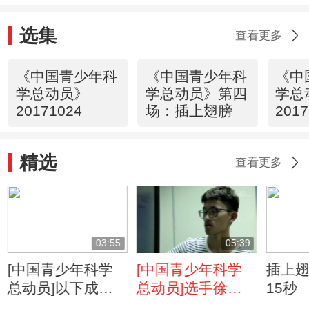
选集
查看更多
《中国青少年科
《中国青少年科
《中
学总动员》
学总动员》第四
学总
20171024
场：插上翅膀
201
场：
精选
查看更多
03:55
05:39
[中国青少年科学
[中国青少年科学
插上
总动员]以下成语
总动员]选手徐一
15秒
中不能体现动物生
恺的一次科学探究