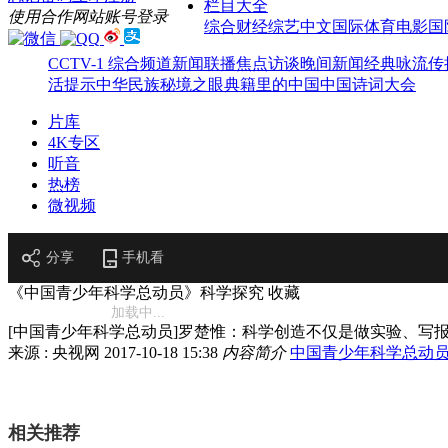
栏目大全
使用合作网站账号登录
综合
财经
综艺
中文国际
体育
电影
国
CCTV-1 综合频道
新闻联播
焦点访谈
晚间新闻
经典咏流传
活提示
中华民族
秘境之眼
典籍里的中国
中国诗词大会
片库
4K专区
听音
热榜
微视频
分享
手机看
《中国青少年科学总动员》科学探究
收藏
加载中...
[中国青少年科学总动员]罗楚惟：科学创造不仅是做实验、写
来源 : 央视网
2017-10-18 15:38
内容简介
中国青少年科学总动
相关推荐