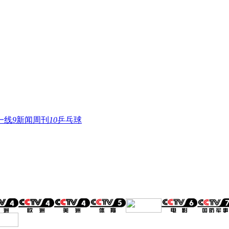
一线
9
新闻周刊
10
乒乓球