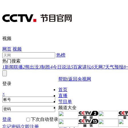
视频
网页
视频
热榜
热门搜索
1
新闻联播
2
熊出没
3
制胜
4
今日说法
5
百家讲坛
6
天网
7
天气预报
8
帮助
|
返回央视网
登录
首页
×
直播
节目单
频道大全
登录
下次自动登录
忘记密码
立即注册