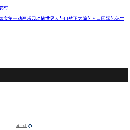
农村
家宝
第一动画乐园
动物世界
人与自然
正大综艺
人口
国际艺苑
生
换一组