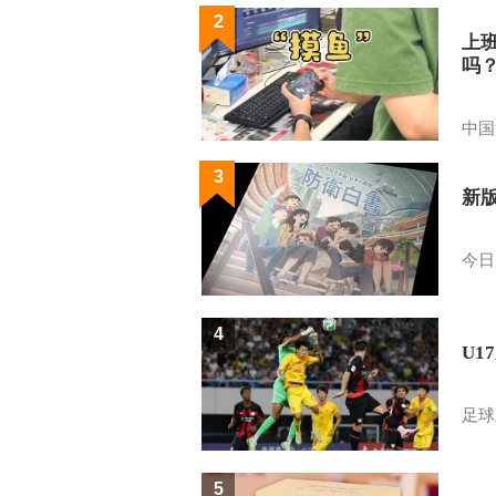
2
上
吗
中国
3
新
今日
4
U1
足球
5