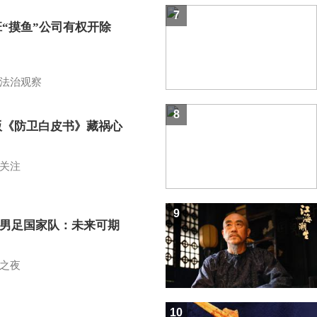
7
班“摸鱼”公司有权开除
？
法治观察
8
版《防卫白皮书》藏祸心
关注
9
7男足国家队：未来可期
之夜
10