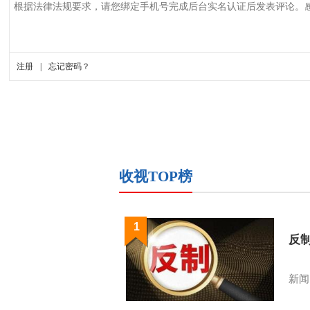
收视TOP榜
1
反
新闻