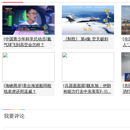
[中国青少年科学总动员]氦
《制胜》 第4集 空天砺剑
[
气球飞到高空会怎样？
人“
[海峡两岸]美台海巡船同框
[兵器面面观]魏东旭：伊朗
[共
纸老虎还想逞威？
有能力打击中东美军F-35...
消打