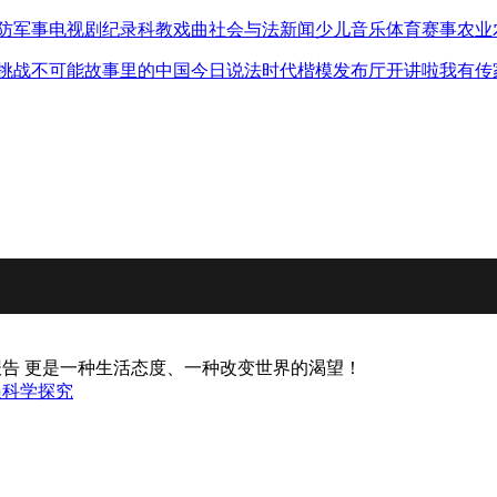
防军事
电视剧
纪录
科教
戏曲
社会与法
新闻
少儿
音乐
体育赛事
农业
挑战不可能
故事里的中国
今日说法
时代楷模发布厅
开讲啦
我有传
报告 更是一种生活态度、一种改变世界的渴望！
员
科学探究