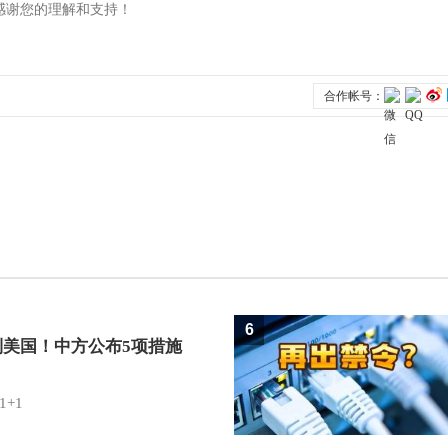
6
制美国！中方公布5项措施
1+1