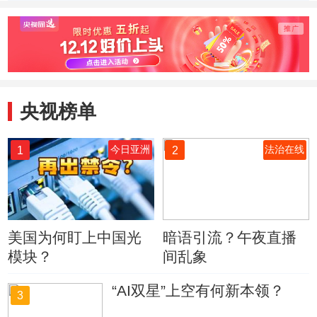
国在世界经济发展
中国经济点滴变化
记者赞
中发挥重要作用
变化
央视榜单
1
2
今日亚洲
法治在线
美国为何盯上中国光
暗语引流？午夜直播
模块？
间乱象
“AI双星”上空有何新本领？
3