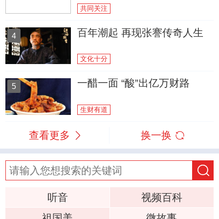
共同关注
百年潮起 再现张謇传奇人生
4
文化十分
一醋一面 “酸”出亿万财路
5
生财有道
查看更多
换一换
听音
视频百科
祖国美
微故事