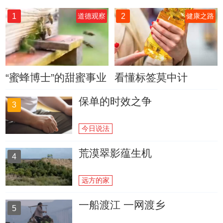
1
2
道德观察
健康之路
“蜜蜂博士”的甜蜜事业
看懂标签莫中计
保单的时效之争
3
今日说法
荒漠翠影蕴生机
4
远方的家
一船渡江 一网渡乡
5