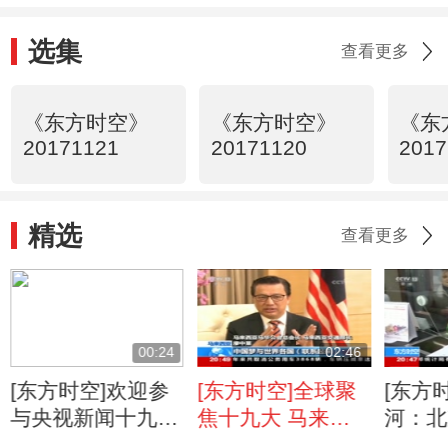
选集
查看更多
《东方时空》
《东方时空》
《东
20171121
20171120
2017
精选
查看更多
00:24
02:46
[东方时空]欢迎参
[东方时空]全球聚
[东方
与央视新闻十九大
焦十九大 马来西
河：北
报道互动
亚：期待中国继续
养老 