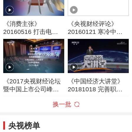
《消费主张》
《央视财经评论》
20160516 打击电信
20160121 寒冷中的
网络违法犯罪——伪
百货业能否迎来春
基站之害
天？
《2017央视财经论坛
《中国经济大讲堂》
暨中国上市公司峰
20181018 完善职工
会》 20171226 创新
养老保险制度，我们
换一批
与发展
该从何做起？
央视榜单