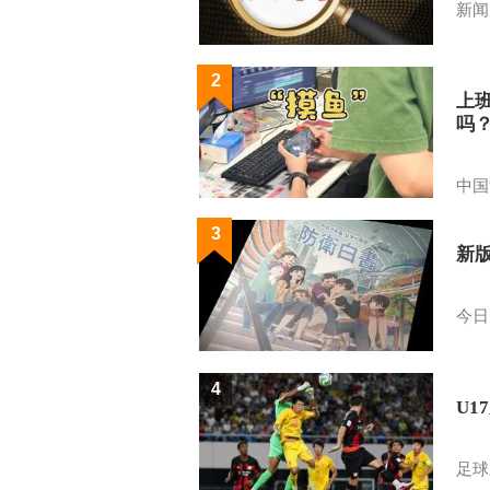
新闻
2
上
吗
中国
3
新
今日
4
U1
足球