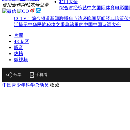
栏目大全
使用合作网站账号登录
综合
财经
综艺
中文国际
体育
电影
国
CCTV-1 综合频道
新闻联播
焦点访谈
晚间新闻
经典咏流传
活提示
中华民族
秘境之眼
典籍里的中国
中国诗词大会
片库
4K专区
听音
热榜
微视频
分享
手机看
中国青少年科学总动员
收藏