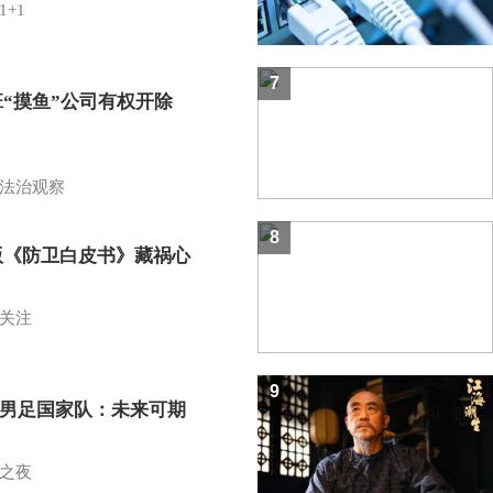
1+1
7
班“摸鱼”公司有权开除
？
法治观察
8
版《防卫白皮书》藏祸心
关注
9
7男足国家队：未来可期
之夜