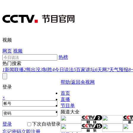
视频
网页
视频
热榜
热门搜索
1
新闻联播
2
熊出没
3
制胜
4
今日说法
5
百家讲坛
6
天网
7
天气预报
8
帮助
|
返回央视网
登录
首页
×
直播
节目单
频道大全
登录
下次自动登录
忘记密码
立即注册