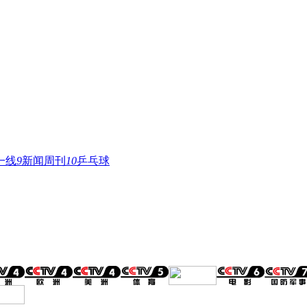
一线
9
新闻周刊
10
乒乓球