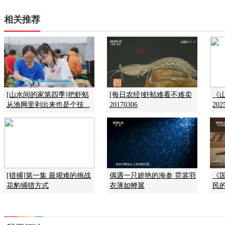
相关推荐
[山水间的家第四季]把虾蛄
[每日农经]虾蛄难看不难卖
《
从渔网里剥出来也是个技...
20170306
202
[猎捕]第一集 最艰难的挑战
偶遇一只娇艳的海参 霓裳羽
《国
花豹捕猎方式
衣薄如蝉翼
民的