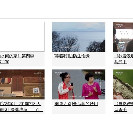
山水间的家》第四季
[等着我]边防生命缘
《我爱发明》
51130
兵卸甲
宝档案》 20180718 人
[健康之路]全瓜蒌的妙用
《自然传奇》
胜利·决战淮海——百...
型杀手