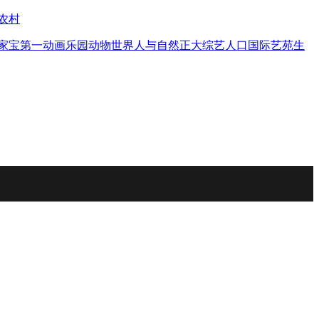
农村
家宝
第一动画乐园
动物世界
人与自然
正大综艺
人口
国际艺苑
生