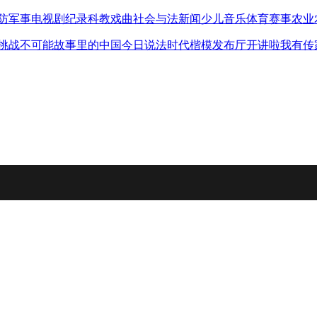
防军事
电视剧
纪录
科教
戏曲
社会与法
新闻
少儿
音乐
体育赛事
农业
挑战不可能
故事里的中国
今日说法
时代楷模发布厅
开讲啦
我有传