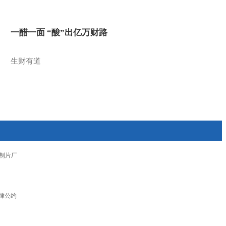
一醋一面 “酸”出亿万财路
生财有道
制片厂
律公约