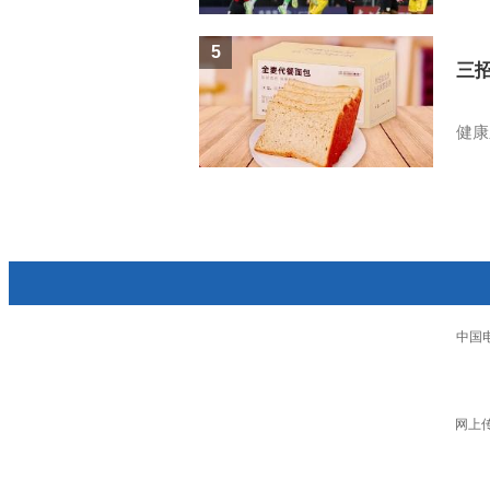
5
三
健康
中国
网上传