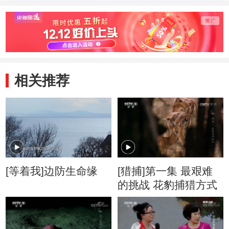
的保护作用不包
物，是科学家探险
存，代
括？
海底的任务之一，
气，深
那么就目前而言，
是从哪
哪种情况并未发
生？
相关推荐
[等着我]边防生命缘
[猎捕]第一集 最艰难
的挑战 花豹捕猎方式