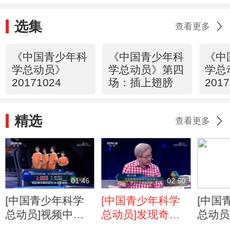
之一，那么就目前而言，哪种情况并未发
生？
选集
查看更多
《中国青少年科
《中国青少年科
《中
学总动员》
学总动员》第四
学总
20171024
场：插上翅膀
201
场：
精选
查看更多
01:46
02:50
[中国青少年科学
[中国青少年科学
[中国
总动员]视频中的
总动员]发现奇特
总动员
潜水服在水下起到
景象，寻得未知事
也还有