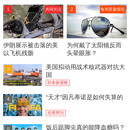
1
2
共同关注
每周质量报告
伊朗展示被击落的美
为何戴了太阳镜反而
以飞机残骸
头晕眼胀？
美国拟动用战术核武器对抗大
3
国
防务新观察
“天才”因凡蒂诺是如何失算的
4
世界周刊
饭后踮脚尖真的能降血糖吗？
5