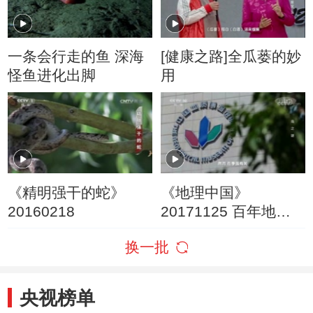
一条会行走的鱼 深海
[健康之路]全瓜蒌的妙
怪鱼进化出脚
用
《精明强干的蛇》
《地理中国》
20160218
20171125 百年地理
大发现 鸟之谜
换一批
央视榜单