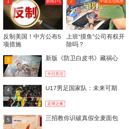
1
2
新闻1+1
中国法治观察
反制美国！中方公布5
上班“摸鱼”公司有权开
项措施
除吗？
新版《防卫白皮书》藏祸心
3
今日关注
U17男足国家队：未来可期
4
足球之夜
三招教你识破真假全麦面包
5