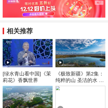
相关推荐
[绿水青山看中国]《茉
《极致新疆》第2集：
莉花》香飘世界
纯粹的山 圣洁的水 养
育了最质朴的人类