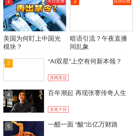
1
2
今日亚洲
法治在线
美国为何盯上中国光
暗语引流？午夜直播
模块？
间乱象
“AI双星”上空有何新本领？
3
共同关注
百年潮起 再现张謇传奇人生
4
文化十分
一醋一面 “酸”出亿万财路
5