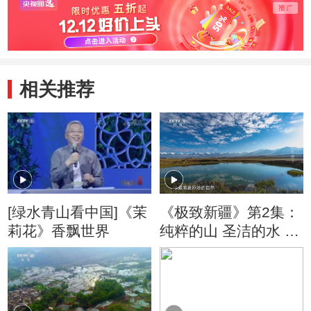
相关推荐
[绿水青山看中国]《茉
《极致新疆》第2集：
莉花》香飘世界
纯粹的山 圣洁的水 养
育了最质朴的人类