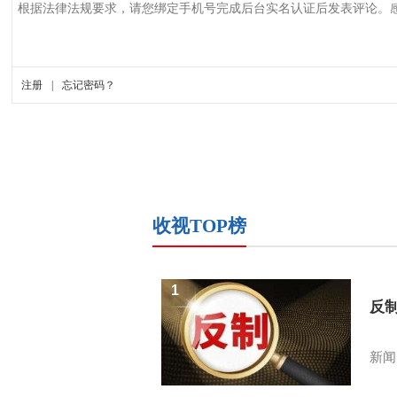
收视TOP榜
1
反
新闻