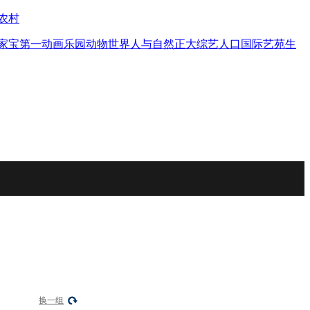
农村
家宝
第一动画乐园
动物世界
人与自然
正大综艺
人口
国际艺苑
生
换一组