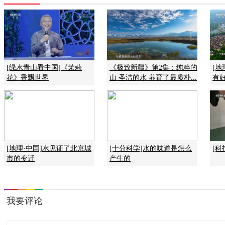
[绿水青山看中国]《茉莉
《极致新疆》第2集：纯粹的
[
花》香飘世界
山 圣洁的水 养育了最质朴...
有
[地理·中国]水见证了北京城
[十分科学]水的味道是怎么
[科
市的变迁
产生的