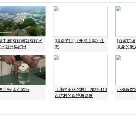
地理中国]有好树就有好水
[特别节目]《开局之年》生
[百家讲坛
好水就开得好田
态
意象的魅力 
技之光]水点燃纸
《我的美丽乡村》 20220110
小猕猴首
西坑村的保护与发展