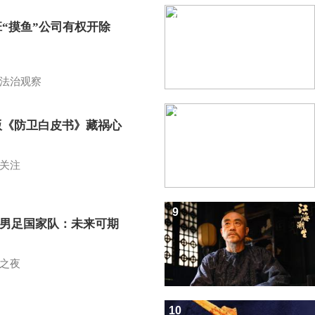
7
班“摸鱼”公司有权开除
？
法治观察
8
版《防卫白皮书》藏祸心
关注
9
7男足国家队：未来可期
之夜
10