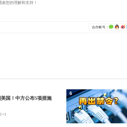
6
制美国！中方公布5项措施
1+1