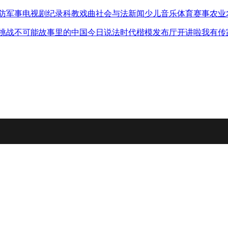
防军事
电视剧
纪录
科教
戏曲
社会与法
新闻
少儿
音乐
体育赛事
农业
挑战不可能
故事里的中国
今日说法
时代楷模发布厅
开讲啦
我有传