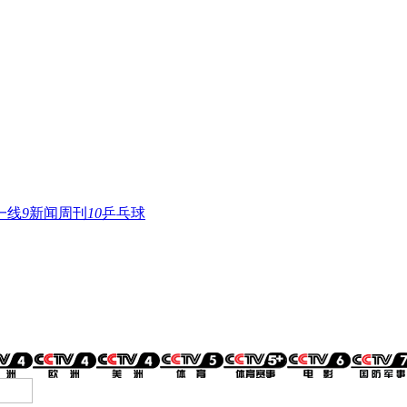
一线
9
新闻周刊
10
乒乓球