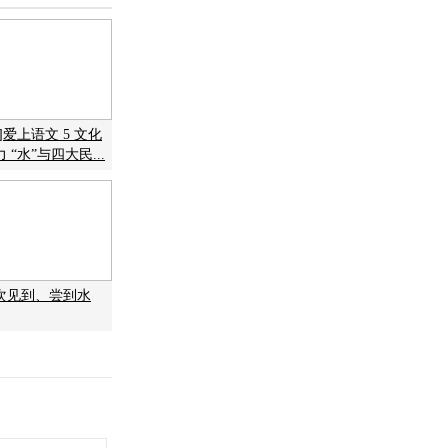
]爱上语文 5 文化
“水”与四大民...
次见到、尝到水