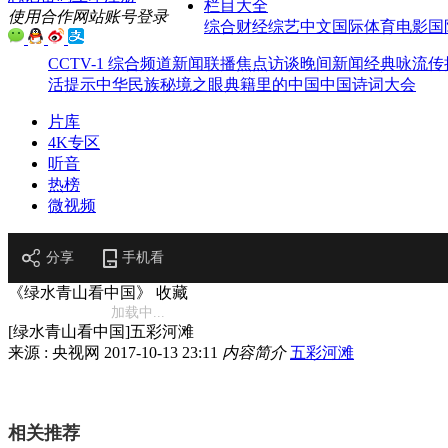
栏目大全
使用合作网站账号登录
综合
财经
综艺
中文国际
体育
电影
国
CCTV-1 综合频道
新闻联播
焦点访谈
晚间新闻
经典咏流传
活提示
中华民族
秘境之眼
典籍里的中国
中国诗词大会
片库
4K专区
听音
热榜
微视频
分享
手机看
《绿水青山看中国》
收藏
加载中...
[绿水青山看中国]五彩河滩
来源 : 央视网
2017-10-13 23:11
内容简介
五彩河滩
相关推荐