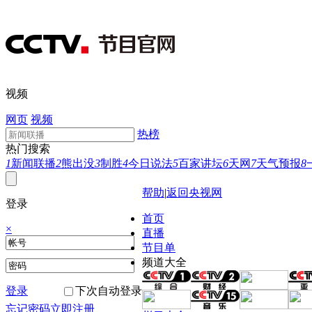
视频
网页
视频
热榜
热门搜索
1
新闻联播
2
熊出没
3
制胜
4
今日说法
5
百家讲坛
6
天网
7
天气预报
8
帮助
|
返回央视网
登录
首页
×
直播
节目单
频道大全
登录
下次自动登录
忘记密码
立即注册