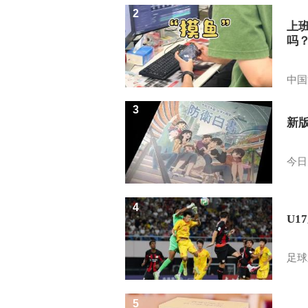
2
上
吗
中国
3
新
今日
4
U1
足球
5