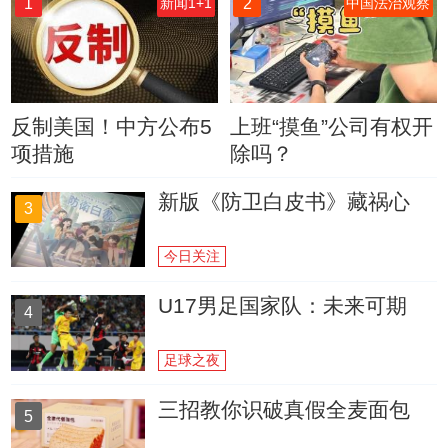
1
2
新闻1+1
中国法治观察
反制美国！中方公布5
上班“摸鱼”公司有权开
项措施
除吗？
新版《防卫白皮书》藏祸心
3
今日关注
U17男足国家队：未来可期
4
足球之夜
三招教你识破真假全麦面包
5