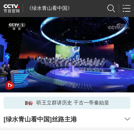
《绿水青山看中国》
听王立群讲历史 千古一帝秦始皇
[绿水青山看中国]丝路主港