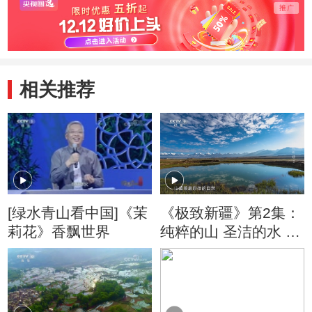
相关推荐
[绿水青山看中国]《茉
《极致新疆》第2集：
莉花》香飘世界
纯粹的山 圣洁的水 养
育了最质朴的人类